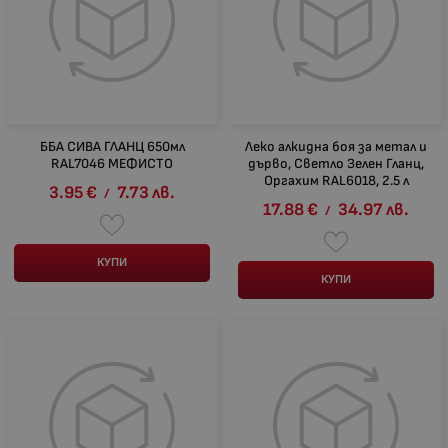
ББА СИВА ГЛАНЦ 650мл
Леко алкидна боя за метал и
RAL7046 МЕФИСТО
дърво, Светло Зелен Гланц,
Оргахим RAL6018, 2.5 л
3.95
€
7.73
лв.
/
17.88
€
34.97
лв.
/
КУПИ
КУПИ