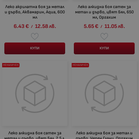
Леко акрилатна боя за метал
Леко алкидна боя сатен за
и дърво, Аквамарин, Aqua, 600
метал и дърво, цвят Бял, 650
мл
мл, Оргахим
6.43
€
12.58
лв.
5.65
€
11.05
лв.
/
/
КУПИ
КУПИ
НЕНАЛИЧЕН
НЕНАЛИЧЕН
Леко алкидна боя сатен за
Леко алкидна боя за метал и
метал и дърво, цвят Бял, 2.5 л,
дърво, Черен Гланц, Оргахим