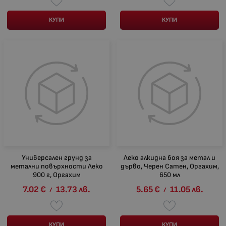
КУПИ
КУПИ
Универсален грунд за
Леко алкидна боя за метал и
метални повърхности Леко
дърво, Черен Сатен, Оргахим,
900 г, Оргахим
650 мл
7.02
€
13.73
лв.
5.65
€
11.05
лв.
/
/
КУПИ
КУПИ