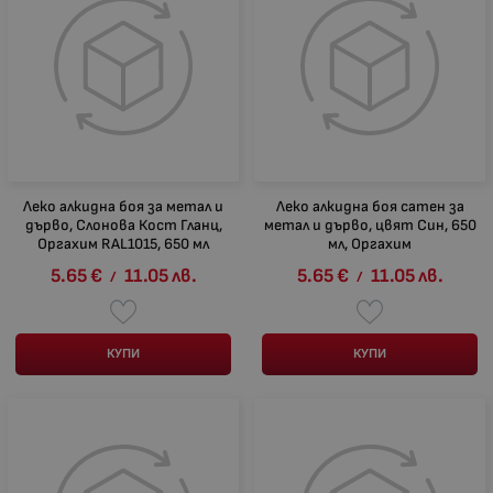
Леко алкидна боя за метал и
Леко алкидна боя сатен за
дърво, Слонова Кост Гланц,
метал и дърво, цвят Син, 650
Оргахим RAL1015, 650 мл
мл, Оргахим
5.65
€
11.05
лв.
5.65
€
11.05
лв.
/
/
КУПИ
КУПИ