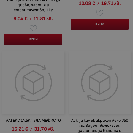
10.08
€
19.71
лв.
/
дърво, хартия и
строителство, 1 кг
6.04
€
11.81
лв.
/
КУПИ
КУПИ
ЛАТЕКС 14.5КГ БЯЛ МЕФИСТО
Лак за камък акрилен Леко 750
мл, Водоотблъскващ,
16.21
€
31.70
лв.
/
защитен, за външна и