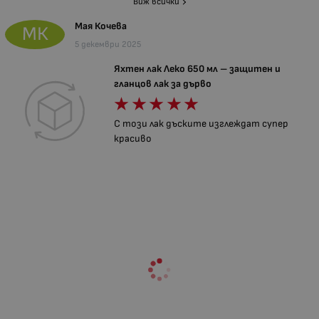
Виж всички
Мая Кочева
МК
5 декември 2025
Яхтен лак Леко 650 мл – защитен и
гланцов лак за дърво
С този лак дъските изглеждат супер
красиво