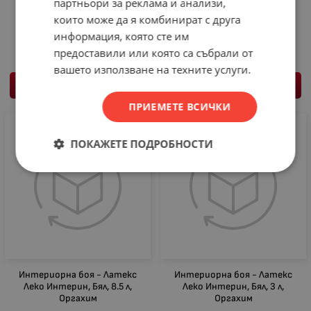
партньори за реклама и анализи,
Лазурен лак за дърво Леко
ЛАЗ.ЛАК БЕЗЦВЕТЕН 600мл
Безцветен 650 мл Оргахим
АКВА ЛЕКО
които може да я комбинират с друга
6.50
€
12.71
лв.
7.93
€
15.51
лв.
информация, която сте им
/
/
предоставили или която са събрали от
вашето използване на техните услуги.
КУПИ
КУПИ
ПРИЕМЕТЕ ВСИЧКИ
ПОКАЖЕТЕ ПОДРОБНОСТИ
Интериорна боя - Латекс
Интериорна боя - Латекс
Леко Интерин, Бял, 8.5 л,
Леко Интерин, Бял, 3 л,
Оргахим
Оргахим