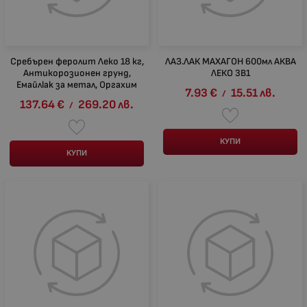
Сребърен феролит Леко 18 кг,
ЛАЗ.ЛАК МАХАГОН 600мл АКВА
Антикорозионен грунд,
ЛЕКО 3В1
Eмайлlak за метал, Оргахим
7.93
€
15.51
лв.
/
137.64
€
269.20
лв.
/
КУПИ
КУПИ