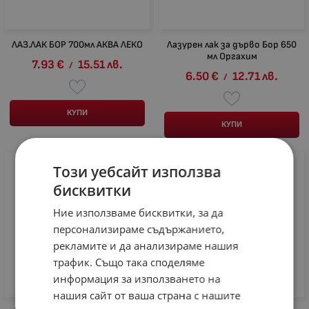
ЛАЗ.ЛАК БОР 700мл АКВА ЛЕКО
Лазурен лак за дърво Бор 650
мл Оргахим
7.93
€
15.51
лв.
/
6.50
€
12.71
лв.
/
КУПИ
КУПИ
Този уебсайт използва
бисквитки
Ние използваме бисквитки, за да
персонализираме съдържанието,
рекламите и да анализираме нашия
трафик. Също така споделяме
информация за използването на
нашия сайт от ваша страна с нашите