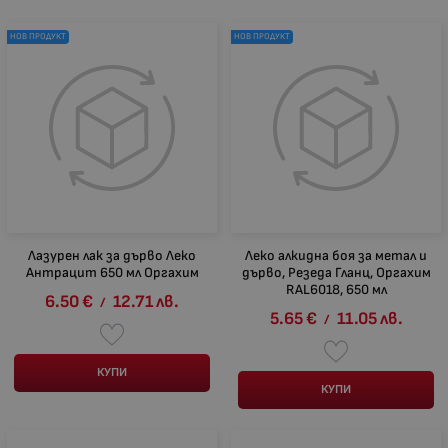
НОВ ПРОДУКТ
НОВ ПРОДУКТ
Лазурен лак за дърво Леко
Леко алкидна боя за метал и
Антрацит 650 мл Оргахим
дърво, Резеда Гланц, Оргахим
RAL6018, 650 мл
6.50
€
12.71
лв.
/
5.65
€
11.05
лв.
/
КУПИ
КУПИ