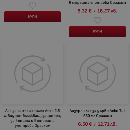
вътрешна употреба Оргахим
8.32
€
16.27
лв.
/
КУПИ
КУПИ
Лак за камък акрилен Леко 2.5
Лазурен лак за дърво Леко Тик
л, Водоотблъскващ, защитен,
650 мл Оргахим
за външна и вътрешна
6.50
€
12.71
лв.
/
употреба Оргахим