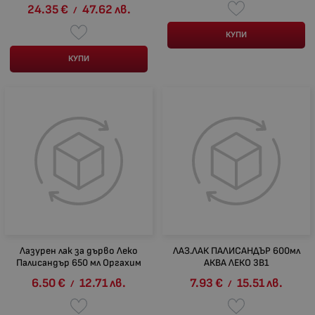
24.35
€
47.62
лв.
/
КУПИ
КУПИ
Лазурен лак за дърво Леко
ЛАЗ.ЛАК ПАЛИСАНДЪР 600мл
Палисандър 650 мл Оргахим
АКВА ЛЕКО 3В1
6.50
€
12.71
лв.
7.93
€
15.51
лв.
/
/