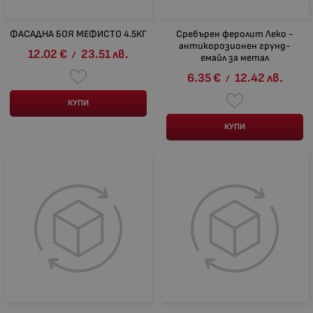
ФАСАДНА БОЯ МЕФИСТО 4.5КГ
Сребърен феролит Леко -
антикорозионен грунд-
12.02
€
23.51
лв.
/
емайл за метал
6.35
€
12.42
лв.
/
КУПИ
КУПИ