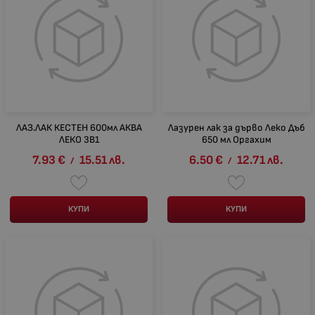
ЛАЗ.ЛАК КЕСТЕН 600мл АКВА
Лазурен лак за дърво Леко Дъб
ЛЕКО 3В1
650 мл Оргахим
7.93
€
15.51
лв.
6.50
€
12.71
лв.
/
/
КУПИ
КУПИ