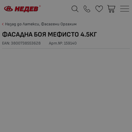
Назад до Латекси, Фасагени Оргахим
ФАСАДНА БОЯ МЕФИСТО 4.5КГ
EAN: 3800738553628
Арт.№:
159140