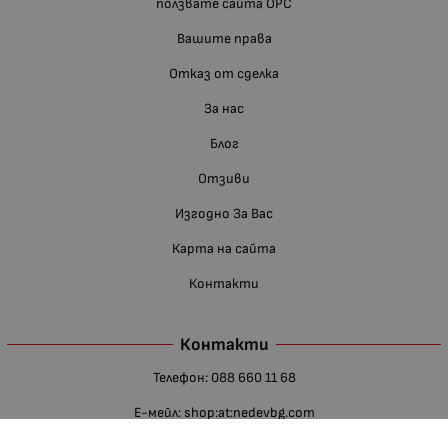
ползвате сайта ОРС
Вашите права
Отказ от сделка
За нас
Блог
Отзиви
Изгодно За Вас
Карта на сайта
Контакти
Контакти
Телефон:
088 660 11 68
Е-мейл:
shop:at:nedevbg.com
Недев ЕООД