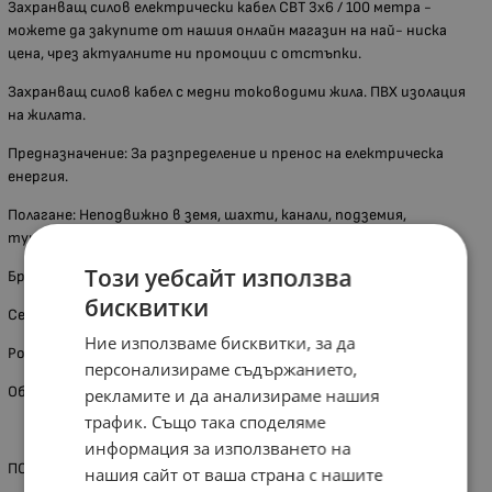
Захранващ силов електрически кабел СВТ 3x6 / 100 метра -
можете да закупите от нашия онлайн магазин на най- ниска
цена, чрез актуалните ни промоции с отстъпки.
Захранващ силов кабел с медни тоководими жила. ПВХ изолация
на жилата.
Предназначение: За разпределение и пренос на електрическа
енергия.
Полагане: Неподвижно в земя, шахти, канали, подземия,
тунели, закрити помещения и други.
Този уебсайт използва
Брой жила- 3
бисквитки
Сечение /мм2/- 6
Ние използваме бисквитки, за да
Ролка- 100 метра
персонализираме съдържанието,
Обявената цената е за линеен метър.
рекламите и да анализираме нашия
трафик. Също така споделяме
информация за използването на
ПОВЕЧЕ ЗА ГРУПАТА ПРОДУКТИ
нашия сайт от ваша страна с нашите