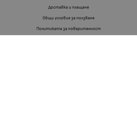
Доставка и плащане
Общи условия за ползване
Политиката за поверителност
Политика за използване на бисквитки
При възникване на спор, свързан с покупка онлайн, можете да
ползвате сайта ОРС
Вашите права
Отказ от сделка
За нас
Блог
Отзиви
Изгодно За Вас
Карта на сайта