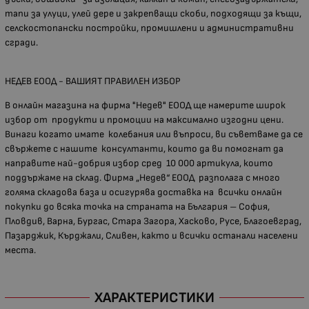
тапи за улуци, улей дере и закрепващи скоби, подходящи за къщи,
селскостопански постройки, промишлени и административни
сгради.
НЕДЕВ ЕООД - ВАШИЯТ ПРАВИЛЕН ИЗБОР
В онлайн магазина на фирма "Недев" ЕООД ще намерите широк
избор от продукти и промоции на максимално изгодни цени.
Винаги когато имате колебания или въпроси, ви съветваме да се
свържете с нашите консултанти, които да ви помогнат да
направите най-добрия избор сред 10 000 артикула, които
поддържаме на склад. Фирма „Недев“ ЕООД разполага с много
голяма складова база и осигурява доставка на всички онлайн
покупки до всяка точка на страната на България – София,
Пловдив, Варна, Бургас, Стара Загора, Хасково, Русе, Благоевград,
Пазарджик, Кърджали, Сливен, както и всички останали населени
места.
ХАРАКТЕРИСТИКИ