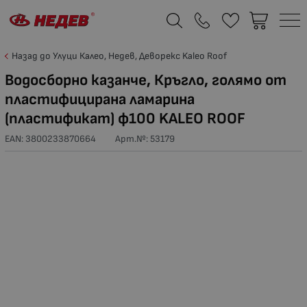
Назад до Улуци Калео, Недев, Деворекс Kaleo Roof
Водосборно казанче, Кръгло, голямо от
пластифицирана ламарина
(пластификат) ф100 KALEO ROOF
EAN: 3800233870664
Арт.№:
53179