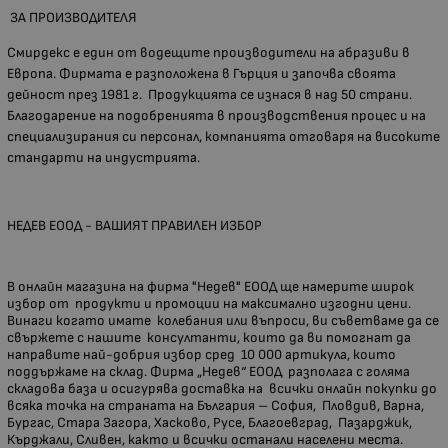
ЗА ПРОИЗВОДИТЕЛЯ
Смирдекс е един от
водещите производители на абразиви в
Европа. Фирмата е разположена в Гърция и започва своята
дейност през 1981 г. Продукцията се изнася в над 50 страни.
Благодарение на подобренията в производствения процес и на
специализирания си персонал, компанията отговаря на високите
стандарти на индустрията.
НЕДЕВ ЕООД - ВАШИЯТ ПРАВИЛЕН ИЗБОР
В онлайн магазина на фирма "Недев" ЕООД ще намерите широк
избор от продукти и промоции на максимално изгодни цени.
Винаги когато имате колебания или въпроси, ви съветваме да се
свържете с нашите консултанти, които да ви помогнат да
направите най-добрия избор сред 10 000 артикула, които
поддържаме на склад. Фирма „Недев“ ЕООД разполага с голяма
складова база и осигурява доставка на всички онлайн покупки до
всяка точка на страната на България – София, Пловдив, Варна,
Бургас, Стара Загора, Хасково, Русе, Благоевград, Пазарджик,
Кърджали, Сливен, както и всички останали населени места.