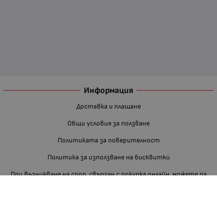
Информация
Доставка и плащане
Общи условия за ползване
Политиката за поверителност
Политика за използване на бисквитки
При възникване на спор, свързан с покупка онлайн, можете да
ползвате сайта ОРС
Вашите права