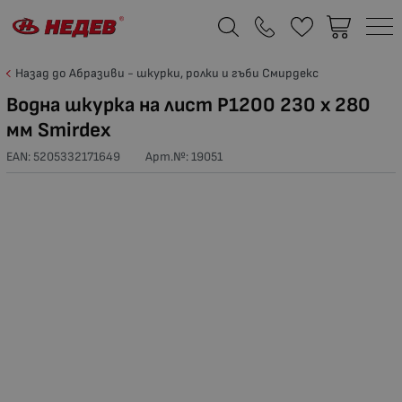
Назад до Абразиви - шкурки, ролки и гъби Смирдекс
Водна шкурка на лист Р1200 230 х 280
мм Smirdex
EAN: 5205332171649
Арт.№:
19051