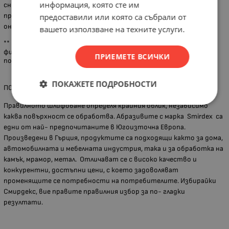
информация, която сте им
снимка и реалния продукт, поради актуализация на дизайна от
производителя или неналичие на каталожна снимка, за което
предоставили или която са събрали от
онлайн магазинът не носи отговорност.
вашето използване на техните услуги.
** Вариантите за доставка са до адрес, до офис на куриерска
фирма или от наш обект в град Хасково. Всички наши клиенти
ПРИЕМЕТЕ ВСИЧКИ
ползват отстъпки за куриерските услуги на Спиди и Еконт.
ПОКАЖЕТЕ ПОДРОБНОСТИ
ПОВЕЧЕ ЗА ГРУПАТА ПРОДУКТИ
Правилното шлифоване определя крайния облик, независимо
каква повърхност се обработва. Абразивите с марка Smirdex са
едни от най- предпочитаните в Югоизточна Европа.
Произведени в Гърция, продуктите са подходящи както за дома,
автомобилната и мебелната индустрия, така и за обработка на
камък, мрамор, метал. Отличават се с високо качество и
конкурентни, достъпни цени, с което задоволяват
променящите се потребности на потребителите. Избирайки
Смирдекс, вие правите правилния избор за по- гладки
резултати.