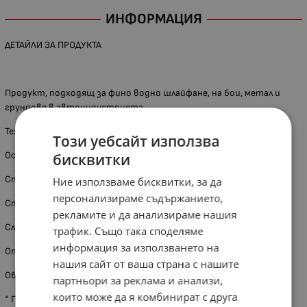
ИНФОРМАЦИЯ
ДЕТАЙЛИ ЗА ПРОДУКТА
Продукт, подходящ за фино водно шлайфане, на бои, метал и
грундове в автоиндустрията.
Техническа информация:
Този уебсайт използва
Основа: B, C- wt (120г) водоустойчива латексна хартия
бисквитки
Спойка: Специална водоустойчива смола върху смола
Ние използваме бисквитки, за да
персонализираме съдържанието,
Структура: Силициев карбит (SiC)
рекламите и да анализираме нашия
Слой (зърнеста разпръснатост): Затворен
трафик. Също така споделяме
информация за използването на
Опаковка – 50 броя.
нашия сайт от ваша страна с нашите
Обявената цена е за 1 брой.
партньори за реклама и анализи,
които може да я комбинират с друга
* При някои артикули са възможни разлики между показаната