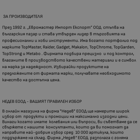
ЗА ПРОИЗВОДИТЕЛЯ
През 1992 г. „Евромастер Импорт Експорт” ООД стъпва на
българския пазар и става утвърден лидер в търговията на
професионални и хоби инструменти. Има богато портфолио под
марките TopMaster, Raider, Gadget, Makalon, TopChrome, TopGarden,
TopStrong и Metabo . Фирмата подбира прецизно и под контрол,
влаганите в производството качествени материали и е символ
на марка за надеждност. Избирайки продуктите на
предложените от фирмата марки, получавате необходимото
качество на достъпна цена.
НЕДЕВ ЕООД - ВАШИЯТ ПРАВИЛЕН ИЗБОР
В онлайн магазина на фирма "Недев" ЕООД ще намерите широк
избор от продукти и промоции на максимално изгодни цени.
Винаги когато имате колебания или въпроси, ви съветваме да се
свържете с нашите консултанти, които да ви помогнат да
направите най-добрия избор сред 10 000 артикула, които
поддържаме на склад. Фирма „Недев“ ЕООД разполага с голяма