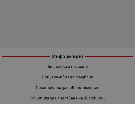
Информация
Доставка и плащане
Общи условия за ползване
Политиката за поверителност
Политика за използване на бисквитки
При възникване на спор, свързан с покупка онлайн, можете да
ползвате сайта ОРС
Вашите права