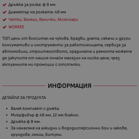
Дръжка за ролка: ф 8 мм
Диаметър на ролката: 48 мм
Четки, Валяци, Ванички, Аксесоари
WORKEE
ТОП цени от вносител на чукове, брадви, длета, секачи и други
консумативи и инструменти за работилницата, сервиза за
автомобили, строителството, градината и ремонта можете
да закупите от нашия онлайн магазин на ниска цена, чрез
актуалните ни промоции с отстъпки.
ИНФОРМАЦИЯ
ДЕТАЙЛИ ЗА ПРОДУКТА
Валяк комплект с дъжка.
Микрфибър ф 48 мм, 12 мм влакно.
Дръжка ф 8 мм.
За нанасяне на алкидни и вододисперсионни бои и лакове,
грундове, смоли, битуми.