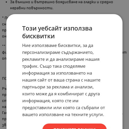
За външно и вътрешно боядисване на гладки и средно
неравни повърхности.
* При някои артикули са възможни разлики между показаната
снимка и реалния продукт, поради акуализация на дизайна от
Този уебсайт използва
производителя или неналичие на каталожна снимка, за което
бисквитки
онлайн магазинът не носи отговорност.
Ние използваме бисквитки, за да
** Вариантите за доставка са до адрес, до офис на куриерска
персонализираме съдържанието,
фирма или от наш офис в Хасково. Всички наши клиенти ползват
отстъпки за куриерските услуги на Спиди и Еконт.
рекламите и да анализираме нашия
трафик. Също така споделяме
информация за използването на
ПОВЕЧЕ ЗА ГРУПАТА ПРОДУКТИ
нашия сайт от ваша страна с нашите
партньори за реклама и анализи,
Ръчните инструменти са неизменна част от ежедневието,
които може да я комбинират с друга
производството, авто сервизите, ремонта и
информация, която сте им
строителството. Богатият асортимент от инструменти в
нашият онлайн магазин е с добро качество на достъпни цени.
предоставили или която са събрали от
Гамата включва Удължители, Клещи и Отвертки - стандартни,
вашето използване на техните услуги.
професионални, специализирани, Пили за дърво и метал, Гаечни,
звездогаечни и френски ключове, Дискове за рязане и шлайфане,