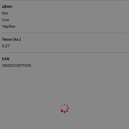
Цвят
Бял
Син
Червен
Тегло (кг.)
0.27
EAN
3800233877205