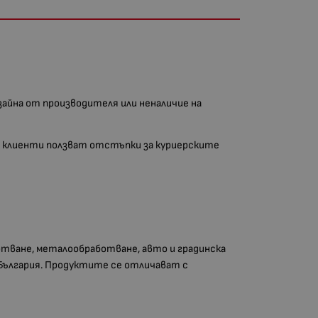
изайна от производителя или неналичие на
аши клиенти ползват отстъпки за куриерските
тване, металообработване, авто и градинска
 България. Продуктите се отличават с