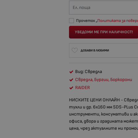
Ел. поща
Прочетох „
Политиката за пове
УВЕДОМИ МЕ ПРИ НАЛИЧНОСТ!
ДОБАВИ В ЛЮБИМИ
Вид: Свредла
Свредла, Бургии, Боркорони
RAIDER
НИСКИТЕ ЦЕНИ ОНЛАЙН - Свредло
тухли и др. 6х160 мм SDS-PLus Cro
инструменти, консумативи и ак
офиса, двора и градината может
цена, чрез актуалните ни промо