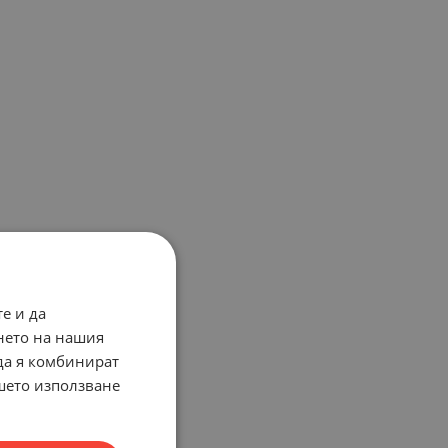
е и да
нето на нашия
 да я комбинират
ашето използване