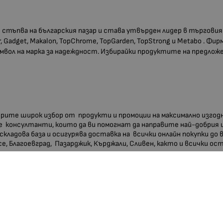
стъпва на българския пазар и става утвърден лидер в търгови
 Gadget, Makalon, TopChrome, TopGarden, TopStrong и Metabo . Ф
мвол на марка за надеждност. Избирайки продуктите на предло
мерите широк избор от продукти и промоции на максимално изгод
 консултанти, които да ви помогнат да направите най-добрия 
 складова база и осигурява доставка на всички онлайн покупки до
усе, Благоевград, Пазарджик, Кърджали, Сливен, както и всички о
ХАРАКТЕРИСТИКИ
Свредла