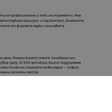
ята на професионални и хоби инструменти. Има
ирмата подбира прецизно и под контрол, влаганите
жените от фирмата марки, получавате
ни цени. Винаги когато имате колебания или
избор сред 10 000 артикула, които поддържаме
 всяка точка на страната на България – София,
станали населени места.