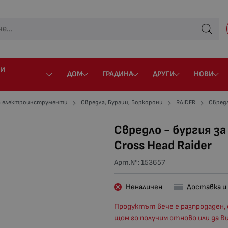
 И
ДОМ
ГРАДИНА
ДРУГИ
НОВИ
а електроинструменти
Свредла, Бургии, Боркорони
RAIDER
Свредл
Свредло - бургия з
Cross Head Raider
Арт.№:
153657
Неналичен
Доставка и
Продуктът вече е разпродаден, 
щом го получим отново или да В