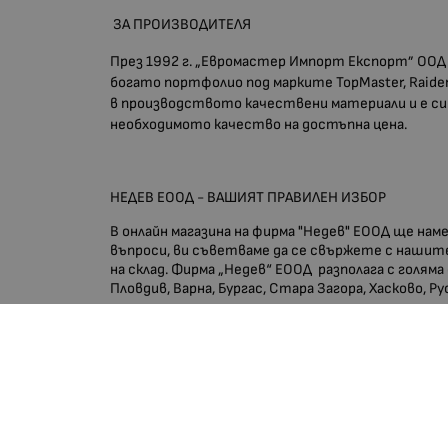
ЗА ПРОИЗВОДИТЕЛЯ
През 1992 г. „Евромастер Импорт Експорт” ООД 
богато портфолио под марките TopMaster, Raider,
в производството качествени материали и е си
необходимото качество на достъпна цена.
НЕДЕВ ЕООД - ВАШИЯТ ПРАВИЛЕН ИЗБОР
В онлайн магазина на фирма "Недев" ЕООД ще на
въпроси, ви съветваме да се свържете с нашите
на склад. Фирма „Недев“ ЕООД разполага с голяма
Пловдив, Варна, Бургас, Стара Загора, Хасково, Р
Вид