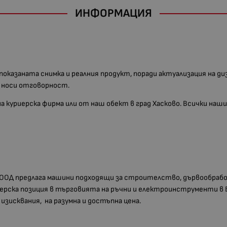
ИНФОРМАЦИЯ
 показаната снимка и реалния продукт, поради актуализация на д
е носи отговорност.
 на куриерска фирма или от наш обект в град Хасково. Всички н
ООД предлага машини подходящи за строителство, дървообрабо
идерска позиция в търговията на ръчни и електроинструменти в
зисквания, на разумна и достъпна цена.