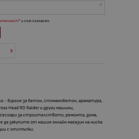
рителност
“ и съм съгласен.
 - бургия за бетон, стоманобетон, араматура,
ss Head​ RD​​ Raider и други машини,
сесоари за строителството, ремонта, дома,
е да закупите от нашия онлайн магазин на ниска
ции с отстъпки.