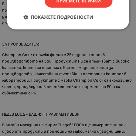
ПРИЕМЕТЕ ВСИЧКИ
В състава им влизат качествени багрила от водещи
производители в Европа, което гарантира висока трайност и
ПОКАЖЕТЕ ПОДРОБНОСТИ
дълготраен блясък. Флакона е с повишено налагане, което
допринася за по- доброто и плътно нанасяне на боята.
ЗА ПРОИЗВОДИТЕЛЯ
Champion Color е полска фирма с 25 годишен опит в
производството на бои. Продуктите й се отличават с високо
качество, което се постига с все по- модерни линии за
производство , качествени съставки и постоянен контрол в
лаборатории. Продуктите с марка Champion Color са екологично
чисти, произведени в съответствие с нормите на ЕС и са
съвместими с PN.
НЕДЕВ ЕООД - ВАШИЯТ ПРАВИЛЕН ИЗБОР
В онлайн магазина на фирма "Недев" ЕООД ще намерите широк
избор от продукти и промоции на максимално изгодни цени.