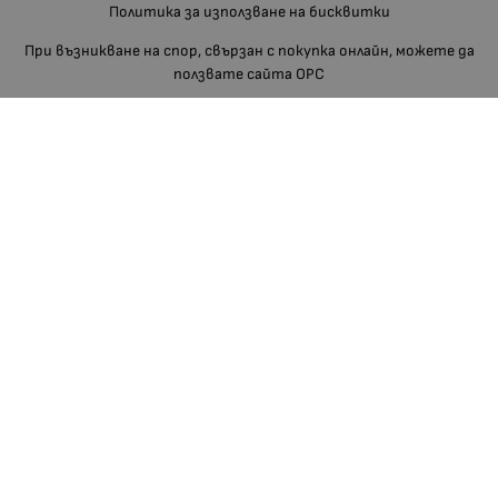
Политика за използване на бисквитки
При възникване на спор, свързан с покупка онлайн, можете да
ползвате сайта ОРС
Вашите права
Отказ от сделка
За нас
Блог
Отзиви
Изгодно За Вас
Карта на сайта
Контакти
Контакти
Телефон:
088 660 11 68