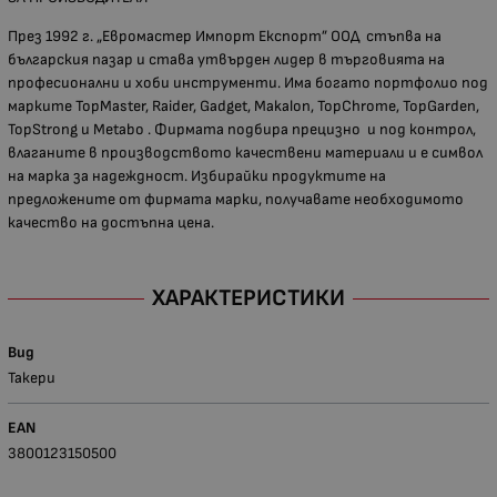
През 1992 г. „Евромастер Импорт Експорт” ООД стъпва на
българския пазар и става утвърден лидер в търговията на
професионални и хоби инструменти. Има богато портфолио под
марките TopMaster, Raider, Gadget, Makalon, TopChrome, TopGarden,
TopStrong и Metabo . Фирмата подбира прецизно и под контрол,
влаганите в производството качествени материали и е символ
на марка за надеждност. Избирайки продуктите на
предложените от фирмата марки, получавате необходимото
качество на достъпна цена.
ХАРАКТЕРИСТИКИ
Вид
Такери
EAN
3800123150500