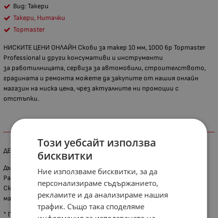
Вид: Такери
Такери, Нитачки
Topmaster
НИСКИТЕ ЦЕНИ ОНЛАЙН Скоби за такер 10 мм, 1000 бр Topmaster
Professional и други консумативи и инструменти
за работилницата, сервиза за автомобили, строителството,
градината и ремонта можете да закупите от нашия онлайн
магазин на ниска цена, чрез актуалните ни промоции с
отстъпки.
ИНФОРМАЦИЯ
Този уебсайт използва
ДЕТАЙЛИ ЗА ПРОДУКТА
бисквитки
Дължина 10 мм.
Ние използваме бисквитки, за да
Разфасовка 1000 броя.
персонализираме съдържанието,
Скобите са универсален размер, подходящ за всички такери с
рекламите и да анализираме нашия
марка Topmaster.
трафик. Също така споделяме
* При някои артикули са възможни разлики между показаната