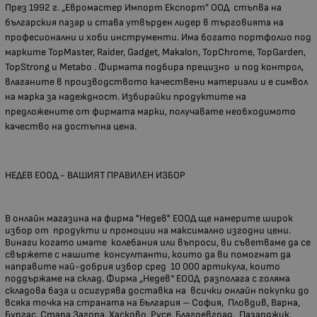
През 1992 г. „Евромастер Импорт Експорт” ООД стъпва на
българския пазар и става утвърден лидер в търговията на
професионални и хоби инструменти. Има богато портфолио под
марките TopMaster, Raider, Gadget, Makalon, TopChrome, TopGarden,
TopStrong и Metabo . Фирмата подбира прецизно и под контрол,
влаганите в производството качествени материали и е символ
на марка за надеждност. Избирайки продуктите на
предложените от фирмата марки, получавате необходимото
качество на достъпна цена.
НЕДЕВ ЕООД - ВАШИЯТ ПРАВИЛЕН ИЗБОР
В онлайн магазина на фирма "Недев" ЕООД ще намерите широк
избор от продукти и промоции на максимално изгодни цени.
Винаги когато имате колебания или въпроси, ви съветваме да се
свържете с нашите консултанти, които да ви помогнат да
направите най-добрия избор сред 10 000 артикула, които
поддържаме на склад. Фирма „Недев“ ЕООД разполага с голяма
складова база и осигурява доставка на всички онлайн покупки до
всяка точка на страната на България – София, Пловдив, Варна,
Бургас, Стара Загора, Хасково, Русе, Благоевград, Пазарджик,