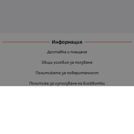
Информация
Доставка и плащане
Общи условия за ползване
Политиката за поверителност
Политика за използване на бисквитки
При възникване на спор, свързан с покупка онлайн, можете да
ползвате сайта ОРС
Вашите права
Отказ от сделка
За нас