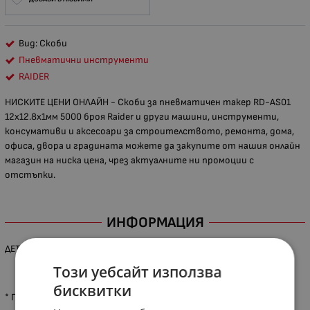
Вид: Скоби
Пневматични инструменти
RAIDER
НИСКИТЕ ЦЕНИ ОНЛАЙН - Скоби за пневматичен такер RD-AS01
12x12.8x1мм 5000 броя​​ Raider и други машини, инструменти,
консумативи и аксесоари за строителството, ремонта, дома,
офиса, двора и градината можете да закупите от нашия онлайн
магазин на ниска цена, чрез актуалните ни промоции с
отстъпки.
ИНФОРМАЦИЯ
ДЕТАЙЛИ ЗА ПРОДУКТА
Този уебсайт използва
бисквитки
* При някои артикули са възможни разлики между показаната