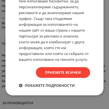
снимка и реалния продукт, поради актуализация на дизайна от
Ние използваме бисквитки, за да
производителя или неналичие на каталожна снимка, за което
персонализираме съдържанието,
онлайн магазинът не носи отговорност.
рекламите и да анализираме нашия
трафик. Също така споделяме
** Вариантите за доставка са до адрес, до офис на куриерска
фирма или от наш обект в град Хасково. Всички наши клиенти
информация за използването на
ползват отстъпки за куриерските услуги на Спиди и Еконт.
нашия сайт от ваша страна с нашите
партньори за реклама и анализи,
които може да я комбинират с друга
ПОВЕЧЕ ЗА ГРУПАТА ПРОДУКТИ
информация, която сте им
предоставили или която са събрали от
Марката Raider на Евромастер Импорт Експорт ООД предлага
вашето използване на техните услуги.
машини подходящи за строителство, дървообработване,
металообработване, авто и градинска техника, и консумативи
за тях. Фирмата има лидерска позиция в търговията на ръчни и
ПРИЕМЕТЕ ВСИЧКИ
електроинструменти в България. Продуктите се отличават с
качество, отговарящо на високи професионални изисквания, на
ПОКАЖЕТЕ ПОДРОБНОСТИ
разумна и достъпна цена.
ЗА ПРОИЗВОДИТЕЛЯ