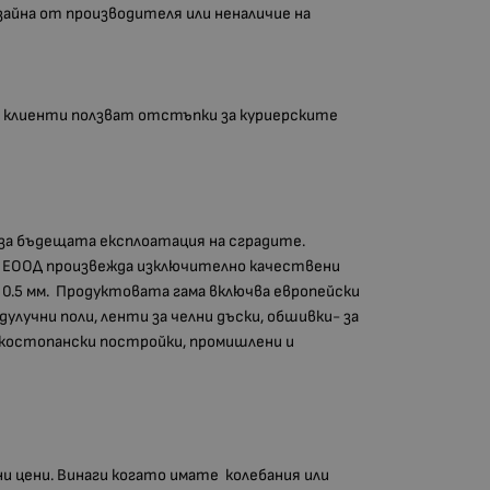
изайна от производителя или неналичие на
аши клиенти ползват отстъпки за куриерските
за бъдещата експлоатация на сградите.
В ЕООД произвежда изключително качествени
и 0.5 мм. Продуктовата гама включва европейски
улучни поли, ленти за челни дъски, обшивки- за
елскостопански постройки, промишлени и
ни цени. Винаги когато имате колебания или