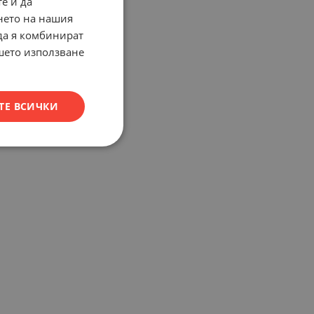
е и да
нето на нашия
 да я комбинират
ашето използване
ТЕ ВСИЧКИ