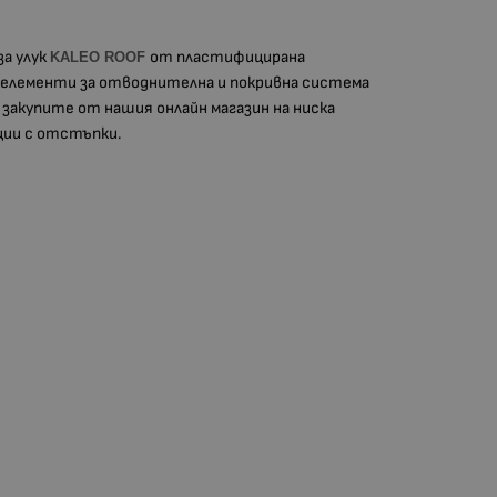
а улук
от пластифицирана
KALEO ROOF
и елементи за отводнителна и покривна система
 закупите от нашия онлайн магазин на ниска
ции с отстъпки.