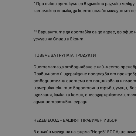
* При някои артикули са възможни разлики между
каталожна снимка, за което онлайн магазинът н
** Вариантите за доставка са до адрес, до офис
услуги на Спиди и Еконт.
ПОВЕЧЕ ЗА ГРУПАТА ПРОДУКТИ
Системата за отводняване е най-често пренебр
Правилното ѝ изграждане предпазва от преждев
отводнителни системи от поцинкована и пластифи
и американски тип водосточни тръби, улуци, вод
изолация, калкан и комин, снегозадържатели, тап
административни сгради.
НЕДЕВ ЕООД - ВАШИЯТ ПРАВИЛЕН ИЗБОР
В онлайн магазина на фирма "Недев" ЕООД ще на