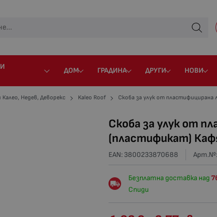
 И
ДОМ
ГРАДИНА
ДРУГИ
НОВИ
 Калео, Недев, Деворекс
Kaleo Roof
Скоба за улук от пластифицирана 
Скоба за улук от п
(пластификат) Кафя
EAN: 3800233870688
Арт.№
Безплатна доставка над
7
Спиди