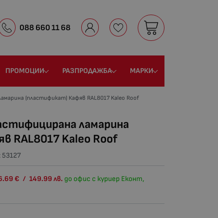
088 660 11 68
ПРОМОЦИИ
РАЗПРОДАЖБА
МАРКИ
ламарина (пластификат) Кафяв RAL8017 Kaleo Roof
ластифицирана ламарина
в RAL8017 Kaleo Roof
:
53127
6.69
€
/
149.99
лв.
до офис с куриер Еконт,