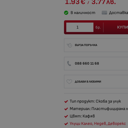
1.93
€
3.77
лв.
/
В наличност
Доставка
КУПИ
бр.
БЪРЗА ПОРЪЧКА
088 660 11 68
ДОБАВИ В ЛЮБИМИ
Тип продукт: Скоба за улук
Материал: Пластифицирана л
Цвят: Кафяв
Улуци Калео, Недев, Деворекс