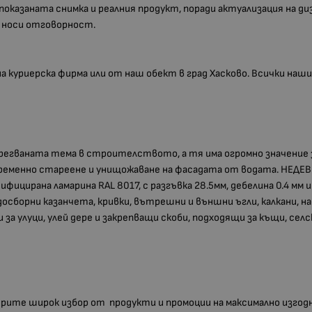
 показаната снимка и реалния продукт, поради актуализация на д
е носи отговорност.
 на куриерска фирма или от наш обект в град Хасково. Всички н
егваната тема в строителството, а тя има огромно значение 
ременно стареене и унищожаване на фасадата от водата. НЕДЕ
цирана ламарина RAL 8017, с разгъвка 28.5мм, дебелина 0.4 мм 
осборни казанчета, кривки, вътрешни и външни ъгли, калкани, над
и за улуци, улей дере и закрепващи скоби, подходящи за къщи, с
мерите широк избор от продукти и промоции на максимално изгод