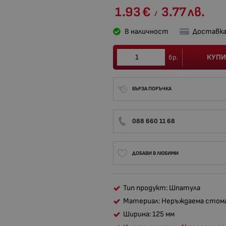
1.93
€
3.77
лв.
/
В наличност
Доставка
КУПИ
бр.
БЪРЗА ПОРЪЧКА
088 660 11 68
ДОБАВИ В ЛЮБИМИ
Тип продукт: Шпатула
Материал: Неръждаема стом
Ширина: 125 мм