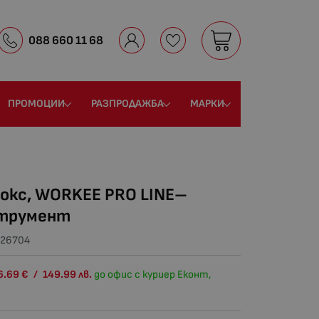
088 660 11 68
ПРОМОЦИИ
РАЗПРОДАЖБА
МАРКИ
нокс, WORKEE PRO LINE–
струмент
26704
6.69
€
/
149.99
лв.
до офис с куриер Еконт,