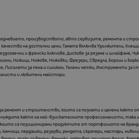
жедневието, производството, авто сервизите, ремонта и ст
о качество на достъпни цени. Гамата включва Удължители, Клещ
звездогаечни и френски ключове, Дискове за рязане и шлайфане, Чу
они, Ножици, Ножове, Ножовки, Фрезери, Свредла, Боргии и Борко
е, Писолети за пяна и силикон, Телени четки, Инструменти за 
налисти и любители майстори.
а ремонт и строителство, които са познати и ценени както о
а нуждите както на най-взискателните професионалисти, така и
 в които са позиционирани продуктите от портфолиото на бранд
канчоци, пердашки, резерви, рендета, скрапери, мастари, нивели
а валяци, ролки за валяци, ванички, покривно защитно фолио, бо