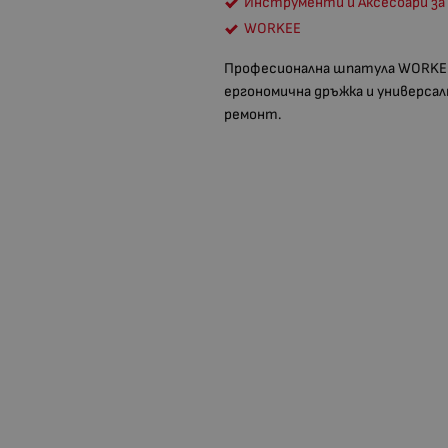
Инструменти и Аксесоари 
WORKEE
Професионална шпатула WORKEE 
ергономична дръжка и универсал
ремонт.