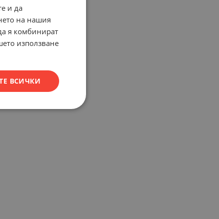
е и да
нето на нашия
 да я комбинират
ашето използване
ТЕ ВСИЧКИ