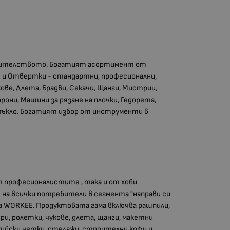
роителството. Богатият асортимент от
и и Отвертки - стандартни, професионални,
кове, Длета, Брадви, Секачи, Щанги, Мистрии,
рони, Машини за рязане на плочки, Гедорета,
стъкло. Богатият избор от инструменти в
т професионалистите , така и от хоби
 на всички потребители в сегмента "направи си
а WORKEE. Продуктовата гама включва рашпили,
ри, ролетки, чукове, длета, щанги, макетни
яджийски четки, стелажи, строителни кофи и