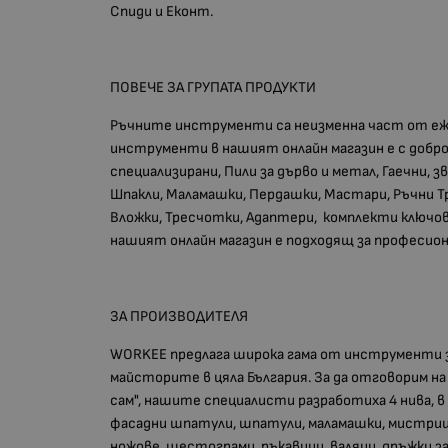
Спиди и Еконт.
ПОВЕЧЕ ЗА ГРУПАТА ПРОДУКТИ
Ръчните инструменти са неизменна част от е
инструменти в нашият онлайн магазин е с добр
специализирани, Пили за дърво и метал, Гаечни, 
Шпакли, Маламашки, Пердашки, Мастари, Ръчни Три
Вложки, Тресчотки, Адаптери, комплекти ключов
нашият онлайн магазин е подходящ за професио
ЗА ПРОИЗВОДИТЕЛЯ
WORKEE предлага широка гама от инструменти з
майсторите в цяла България. За да отговорим н
сам", нашите специалисти разработиха 4 нива,
фасадни шпатули, шпатули, маламашки, мистрии, 
ножове, шестограми, ръкавици, валяци, дръжки з