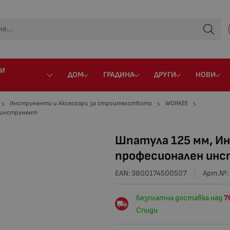
 И
ДОМ
ГРАДИНА
ДРУГИ
НОВИ
Инструменти и Аксесоари за строителството
WORKEE
н инструмент
Шпатула 125 мм, И
професионален ин
EAN: 3800174500507
Арт.№:
Безплатна доставка над
7
Спиди