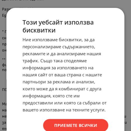
Размер - 75 х 533 мм
Едрина - Р100
Този уебсайт използва
бисквитки
* При някои артикули са възможни разлики между показаната
снимка и реалния продукт, поради актуализация на дизайна от
Ние използваме бисквитки, за да
производителя или неналичие на каталожна снимка, за което
персонализираме съдържанието,
онлайн магазинът не носи отговорност.
рекламите и да анализираме нашия
** Вариантите за доставка са до адрес, до офис на куриерска
трафик. Също така споделяме
фирма или от наш обект в град Хасково. Всички наши клиенти
информация за използването на
ползват отстъпки за куриерските услуги на Спиди и Еконт.
нашия сайт от ваша страна с нашите
партньори за реклама и анализи,
които може да я комбинират с друга
ПОВЕЧЕ ЗА ГРУПАТА ПРОДУКТИ
информация, която сте им
предоставили или която са събрали от
Марката Raider на Евромастер Импорт Експорт ООД предлага
вашето използване на техните услуги.
машини подходящи за строителство, дървообработване,
металообработване, авто и градинска техника, и консумативи
за тях. Фирмата има лидерска позиция в търговията на ръчни и
ПРИЕМЕТЕ ВСИЧКИ
електроинструменти в България. Продуктите се отличават с