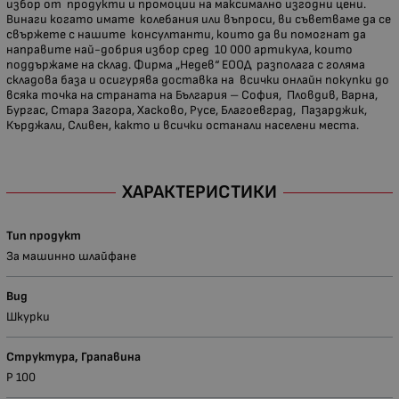
избор от продукти и промоции на максимално изгодни цени.
Винаги когато имате колебания или въпроси, ви съветваме да се
свържете с нашите консултанти, които да ви помогнат да
направите най-добрия избор сред 10 000 артикула, които
поддържаме на склад. Фирма „Недев“ ЕООД разполага с голяма
складова база и осигурява доставка на всички онлайн покупки до
всяка точка на страната на България – София, Пловдив, Варна,
Бургас, Стара Загора, Хасково, Русе, Благоевград, Пазарджик,
Кърджали, Сливен, както и всички останали населени места.
ХАРАКТЕРИСТИКИ
Тип продукт
За машинно шлайфане
Вид
Шкурки
Структура, Грапавина
P 100