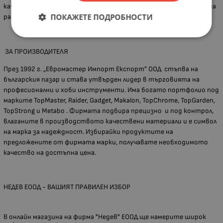
качество, отговарящо на високи професионални изисквания, на
ПОКАЖЕТЕ ПОДРОБНОСТИ
разумна и достъпна цена.
ЗА ПРОИЗВОДИТЕЛЯ
През 1992 г. „Евромастер Импорт Експорт” ООД стъпва на
българския пазар и става утвърден лидер в търговията на
професионални и хоби инструменти. Има богато портфолио под
марките TopMaster, Raider, Gadget, Makalon, TopChrome, TopGarden,
TopStrong и Metabo . Фирмата подбира прецизно и под контрол,
влаганите в производството качествени материали и е символ
на марка за надеждност. Избирайки продуктите на
предложените от фирмата марки, получавате необходимото
качество на достъпна цена.
НЕДЕВ ЕООД - ВАШИЯТ ПРАВИЛЕН ИЗБОР
В онлайн магазина на фирма "Недев" ЕООД ще намерите широк