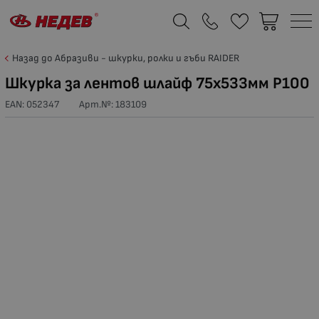
Назад до Абразиви - шкурки, ролки и гъби RAIDER
Шкурка за лентов шлайф 75х533мм P100
EAN: 052347
Арт.№:
183109