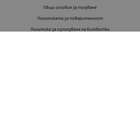
Общи условия за ползване
Политиката за поверителност
Политика за използване на бисквитки
При възникване на спор, свързан с покупка онлайн, можете да
ползвате сайта ОРС
Вашите права
Отказ от сделка
За нас
Блог
Отзиви
Изгодно За Вас
Карта на сайта
Контакти