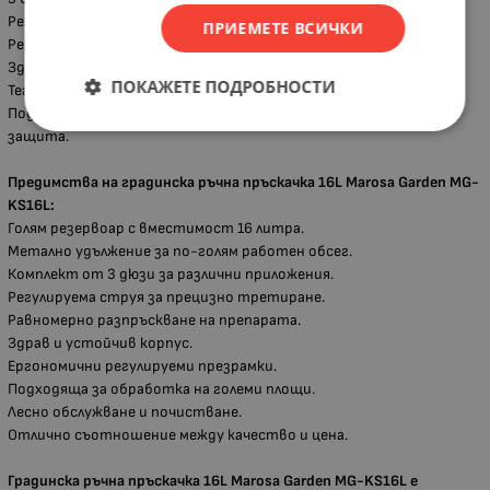
Регулируема струя
ПРИЕМЕТЕ ВСИЧКИ
Регулируеми презрамки
Здрав пластмасов резервоар
ПОКАЖЕТЕ ПОДРОБНОСТИ
Тегло: 2.40 kg
Подходяща за водни разтвори и препарати за растителна
защита.
Предимства на градинска ръчна пръскачка 16L Marosa Garden MG-
KS16L:
Голям резервоар с вместимост 16 литра.
Метално удължение за по-голям работен обсег.
Комплект от 3 дюзи за различни приложения.
Регулируема струя за прецизно третиране.
Равномерно разпръскване на препарата.
Здрав и устойчив корпус.
Ергономични регулируеми презрамки.
Подходяща за обработка на големи площи.
Лесно обслужване и почистване.
Отлично съотношение между качество и цена.
Градинска ръчна пръскачка 16L Marosa Garden MG-KS16L е