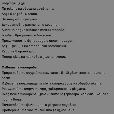
подходяща за:
Пръскане на овощни дръвчета.
Лозя и лозови масиви.
Зеленчукови градини.
Декоративни растения и храсти.
Листно подхранване с течни торове.
Борба с вредители и болести.
Приложение на фунгициди и инсектициди.
Дезинфекция на стопански помещения.
Работа в оранжерии.
Поддръжка на паркове и зелени площи.
Съвети за употреба:
Преди работа създайте налягане с 5–10 движения на помпения
лост.
Изберете подходящата дюза според вида на обработката.
Регулирайте струята чрез завъртане на дюзата.
След всяка употреба изплаквайте резервоара, маркуча и ланса с
чиста вода.
Почиствайте филтрите и дюзите редовно.
Проверявайте уплътненията за износване.