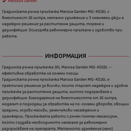
Marossa Garden
Градинската ръчна пръскачка Marosa Garden MG-KS16L с
вместимост 16 литра, метално удължение и 3 сменяеми дюзи е
надеждно решение за растителна защита, торене и
дезинфекция. Осигурява равномерно пръскане и удобство при
работа.
ИНФОРМАЦИЯ
Градинска ръчна пръскачка 16L Marosa Garden MG-KS16L –
ефективна обработка на големи площи
Градинската ръчна пръскачка Marosa Garden MG-KS16L е
практично решение за всички, които търсят надеждна и удобна
пръскачка за растителна защита, листно подхранване и
дезинфекция. Благодарение на вместимостта от 16 литра,
моделът е подходящ за обработка на по-големи дворове, овощни
градини, лозови масиви, зеленчукови насаждения и
оранжерии. Пръскачката работи с ръчен помпен механизъм,
който създава необходимото налягане за равномерно
разпръскване на препарата. Металното удължение (ланс)