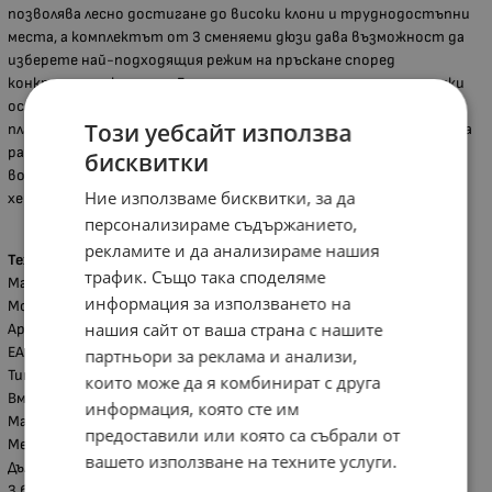
позволява лесно достигане до високи клони и труднодостъпни
места, а комплектът от 3 сменяеми дюзи дава възможност да
изберете най-подходящия режим на пръскане според
конкретната култура. Ергономичните регулируеми презрамки
осигуряват комфорт при продължителна работа, а здравият
Този уебсайт използва
пластмасов резервоар е устойчив на обичайните препарати за
растителна защита. Моделът е предназначен за използване с
бисквитки
водни разтвори на течни торове, фунгициди, инсектициди,
Ние използваме бисквитки, за да
хербициди и препарати за дезинфекция.
персонализираме съдържанието,
рекламите и да анализираме нашия
Технически характеристики:
трафик. Също така споделяме
Марка: Marosa Garden
информация за използването на
Модел: MG-KS16L
нашия сайт от ваша страна с нашите
Артикулен номер: 189153
EAN: 3800233879070
партньори за реклама и анализи,
Тип: Ръчна гръбна пръскачка
които може да я комбинират с друга
Вместимост: 16 литра
информация, която сте им
Максимално налягане: 3 bar
предоставили или която са събрали от
Метално удължение (ланс) до 80 см
вашето използване на техните услуги.
Дължина на маркуча: 120 см
3 броя сменяеми дюзи