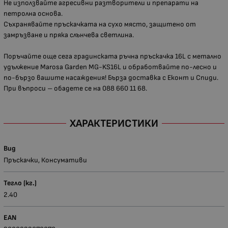
Не използвайте агресивни разтворители и препарати на
петролна основа.
Съхранявайте пръскачката на сухо място, защитено от
замръзване и пряка слънчева светлина.
Поръчайте още сега градинската ръчна пръскачка 16L с метално
удължение Marosa Garden MG-KS16L и обработвайте по-лесно и
по-бързо вашите насаждения! Бърза доставка с Еконт и Спиди.
При въпроси – обадете се на 088 660 11 68.
ХАРАКТЕРИСТИКИ
Вид
Пръскачки, Консумативи
Тегло (кг.)
2.40
EAN