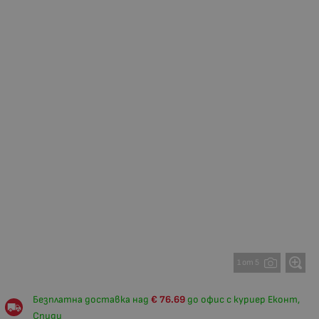
1 от 5
Безплатна доставка над
€
76.69
до офис с куриер Еконт,
Спиди