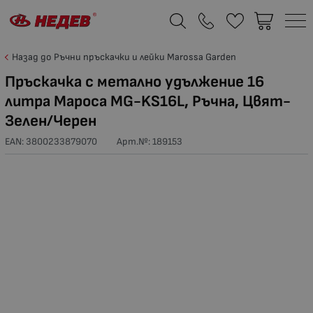
Назад до Ръчни пръскачки и лейки Marossa Garden
Пръскачка с метално удължение 16
литра Мароса MG-KS16L, Ръчна, Цвят-
Зелен/Черен
EAN: 3800233879070
Арт.№:
189153