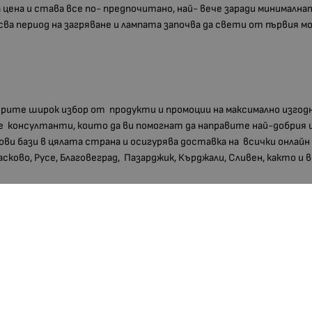
цена и става все по- предпочитано, най- вече заради минимална
ва период на загряване и лампата започва да свети от първия
мерите широк избор от продукти и промоции на максимално изгод
 консултанти, които да ви помогнат да направите най-добрия 
дови бази в цялата страна и осигурява доставка на всички онлайн
Хасково, Русе, Благовеград, Пазарджик, Кърджали, Сливен, както и
ХАРАКТЕРИСТИКИ
1.30