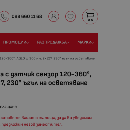
088 660 11 68
ПРОМОЦИИ
РАЗПРОДАЖБА
МАРКИ
120-360°, AGLO ф 300 мм, 2хЕ27, 230° ъгъл на осветяване
а с датчик сензор 120-360°,
7, 230° ъгъл на осветяване
 плащане
оставете Вашата ел. поща, за да Ви уведомим
и предложим негов заместител.