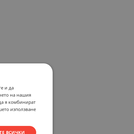
е и да
нето на нашия
 да я комбинират
ашето използване
ТЕ ВСИЧКИ