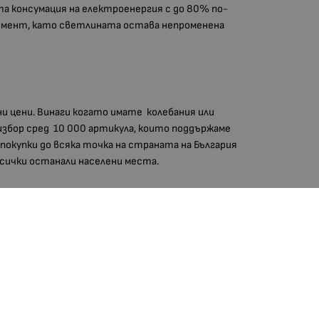
та консумация на електроенергия с до 80% по-
 момент, като светлината остава непроменена
ни цени. Винаги когато имате колебания или
избор сред 10 000 артикула, които поддържаме
 покупки до всяка точка на страната на България
 всички останали населени места.