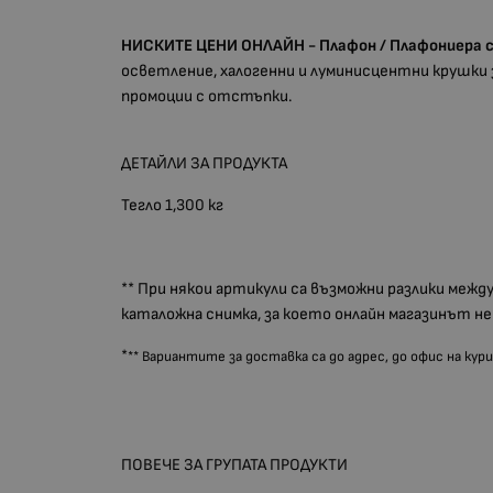
НИСКИТЕ ЦЕНИ ОНЛАЙН - Плафон / Плафониера с да
осветление, халогенни и луминисцентни крушки з
промоции с отстъпки.
ДЕТАЙЛИ ЗА ПРОДУКТА
Тегло 1,300 кг
** При някои артикули са възможни разлики межд
каталожна снимка, за което онлайн магазинът н
*
** Вариантите за доставка са до адрес, до офис на ку
ПОВЕЧЕ ЗА ГРУПАТА ПРОДУКТИ