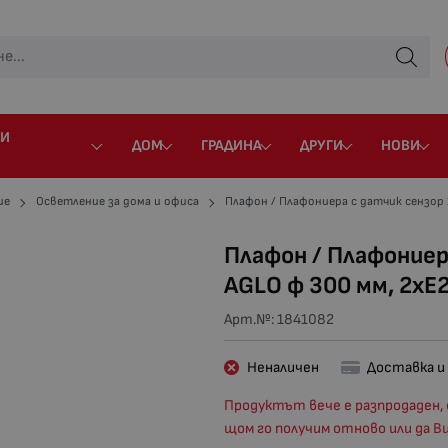
 И
ДОМ
ГРАДИНА
ДРУГИ
НОВИ
ие
Осветление за дома и офиса
Плафон / Плафониера с датчик сензор 
Плафон / Плафониер
AGLO ф 300 мм, 2хЕ2
Арт.№:
1841082
Неналичен
Доставка и
Продуктът вече е разпродаден, 
щом го получим отново или да В