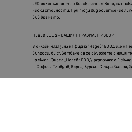
LED осветлението е висококачествено, на ниска 
ниски стойности. При този вид осветление липс
във времето.
НЕДЕВ ЕООД - ВАШИЯТ ПРАВИЛЕН ИЗБОР
В онлайн магазина на фирма "Недев" ЕООД ще на
въпроси, ви съветваме да се свържете с нашите
на склад. Фирма „Недев“ ЕООД разполага с 2 скла
– София, Пловдив, Варна, Бургас, Стара Загора, 
Тегло (кг.)