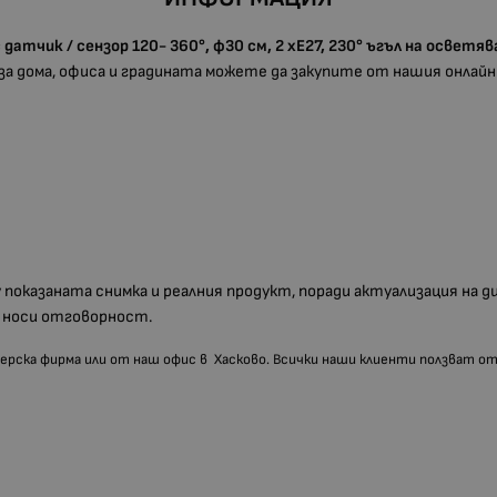
тчик / сензор 120- 360°, ф30 см, 2 хЕ27, 230° ъгъл на осветяв
а дома, офиса и градината можете да закупите от нашия онлайн 
у показаната снимка и реалния продукт, поради актуализация на 
е носи отговорност.
риерска фирма или от наш офис в Хасково. Всички наши клиенти ползват о