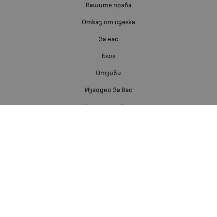
Вашите права
Отказ от сделка
За нас
Блог
Отзиви
Изгодно За Вас
Карта на сайта
Контакти
Контакти
Телефон:
088 660 11 68
Е-мейл:
shop:at:nedevbg.com
Недев ЕООД
BG126005176