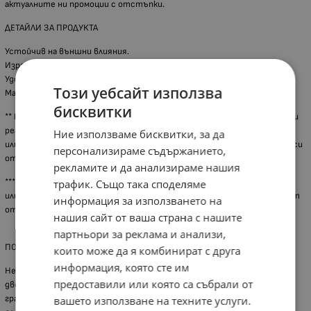
актуалните ни промоции с отстъпки.
ДЕТАЙЛИ ЗА ПРОДУКТА
Устойчив на външни влияния.
Изработен от висококачествени материали. Лесно използване.
Удобна дръжка.
Този уебсайт използва
Материал - Пластмаса
бисквитки
** При някои артикули са възможни разлики между показаната снимка и
реалния продукт, поради актуализация на дизайна от производителя
Ние използваме бисквитки, за да
или неналичие на каталожна снимка, за което онлайн магазинът не носи
персонализираме съдържанието,
отговорност.
рекламите и да анализираме нашия
*** Вариантите за доставка са до адрес, до офис на куриерска фирма
трафик. Също така споделяме
или от наш офис в Пловдив или Хасково. Всички наши клиенти ползват
информация за използването на
отстъпки за куриерските услуги на Спиди и Еконт.
нашия сайт от ваша страна с нашите
партньори за реклама и анализи,
ПОВЕЧЕ ЗА ГРУПАТА ПРОДУКТИ
които може да я комбинират с друга
информация, която сте им
Независимо дали е къща или апартамент, на всеки е приятно да има в
предоставили или която са събрали от
двора зелена морава, екологично чисти плодове и зеленчуци в
градината или цветя и билки на балкона. Един от основните фактори
вашето използване на техните услуги.