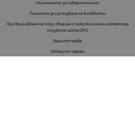
Политиката за поверителност
Политика за използване на бисквитки
При възникване на спор, свързан с покупка онлайн, можете да
ползвате сайта ОРС
Вашите права
Отказ от сделка
За нас
Блог
Отзиви
Изгодно За Вас
Карта на сайта
Контакти
Контакти