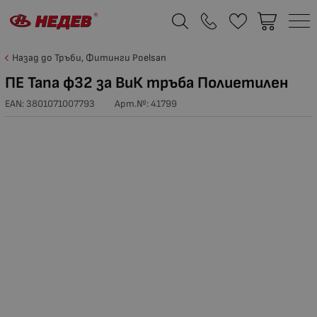
Назад до Тръби, Фитинги Poelsan
ПЕ Тапа ф32 за ВиК тръба Полиетилен
EAN: 3801071007793
Арт.№:
41799