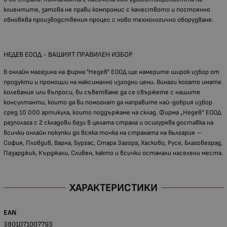
клиентите, затова не прави компромис с качеството и постоянно
обновява производствения процес с ново технологично оборудване.
НЕДЕВ ЕООД - ВАШИЯТ ПРАВИЛЕН ИЗБОР
В онлайн магазина на фирма "Недев" ЕООД ще намерите широк избор от
продукти и промоции на максимално изгодни цени. Винаги когато имате
колебания или въпроси, ви съветваме да се свържете с нашите
консултанти, които да ви помогнат да направите най-добрия избор
сред 10 000 артикула, които поддържаме на склад. Фирма „Недев“ ЕООД
разполага с 2 складови бази в цялата страна и осигурява доставка на
всички онлайн покупки до всяка точка на страната на България –
София, Пловдив, Варна, Бургас, Стара Загора, Хасково, Русе, Благовеград,
Пазарджик, Кърджали, Сливен, както и всички останали населени места.
ХАРАКТЕРИСТИКИ
EAN
3801071007793