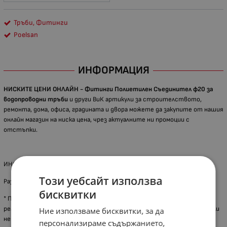
Тръби, Фитинги
Poelsan
ИНФОРМАЦИЯ
НИСКИТЕ ЦЕНИ ОНЛАЙН -
Фитинги Полиетилен Съединител ф20 за
водопроводни тръби
и други ВиК артикули за строителството,
ремонта, дома, офиса, градината и двора можете да закупите от нашия
онлайн магазин на ниска цена, чрез актуалните ни промоции с
отстъпки.
ИНФОРМАЦИЯ ЗА АРТИКУЛА
Този уебсайт използва
Размер: ф20 мм
бисквитки
* При някои артикули са възможни разлики между показаната снимка и
реалния продукт, поради акуализация на дизайна от производителя или
Ние използваме бисквитки, за да
неналичие на каталожна снимка, за което онлайн магазинът не носи
персонализираме съдържанието,