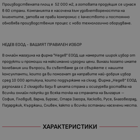
Производствената площ е 52 000 м2, а готовата продукция се изнася
в 60 страни. Компанията е насочена към удовлетвореността на
клиентите, затова не прави компромис с качеството и постоянно
обновява производствения процес с ново технологично оборудване.
НЕДЕВ ЕООД - ВАШИЯТ ПРАВИЛЕН ИЗБОР
В онлайн магазина на фирма "Недев" ЕООД ще намерите широк избор от
продукти и промоции на максимално изгодни цени. Винаги когато имате
колебания или въпроси, ви съветваме да се свържете с нашите
консултанти, които да ви помогнат да направите най-добрия избор
сред 10 000 артикула, които поддържаме на склад. Фирма „Недев“ ЕООД
разполага с 2 складови бази в цялата страна и осигурява доставка на
всички онлайн покупки до всяка точка на страната на България –
София, Пловдив, Варна, Бургас, Стара Загора, Хасково, Русе, Благовеград,
Пазарджик, Кърджали, Сливен, както и всички останали населени места.
ХАРАКТЕРИСТИКИ