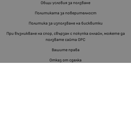
Общи условия за ползване
Политиката за поверителност
Политика за използване на бисквитки
При възникване на спор, свързан с покупка онлайн, можете да
ползвате сайта ОРС
Вашите права
Отказ от сделка
За нас
Блог
Отзиви
Изгодно За Вас
Карта на сайта
Контакти