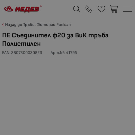
Назад до Тръби, Фитинги Poelsan
ПЕ Съединител ф20 за ВиК тръба
Полиетилен
EAN: 3807300020823
Арт.№:
41795