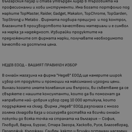
българския пазар и става утвърден лидер в търговията на
професионални и хоби инструменти. Има богато портфолио под
марките TopMaster, Raider, Gadget, Makalon, TopChrome, TopGarden,
TopStrong и Metabo . Фирмата подбира прецизно и под контрол,
влаганите в производството качествени материали и е символ
на марка за надеждност. Избирайки продуктите на
предложените от фирмата марки, получавате необходимото
качество на достъпна цена.
НЕДЕВ ЕООД - ВАШИЯТ ПРАВИЛЕН ИЗБОР
В онлайн магазина на фирма "Недев" ЕООД ще намерите широк
избор от продукти и промоции на максимално изгодни цени.
Винаги когато имате колебания или въпроси, ви съветваме да се
свържете с нашите консултанти, които да ви помогнат да
направите най-добрия избор сред 10 000 артикула, които
поддържаме на склад. Фирма „Недев“ ЕООД разполага с много
голяма складова база и осигурява доставка на всички онлайн
покупки до всяка точка на страната на България – София,
Пловдив, Варна, Бургас, Стара Загора, Хасково, Русе, Благоевград,
Пазарджик, Кърджали, Сливен, както и всички останали населени