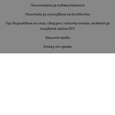
Политиката за поверителност
Политика за използване на бисквитки
При възникване на спор, свързан с покупка онлайн, можете да
ползвате сайта ОРС
Вашите права
Отказ от сделка
За нас
Блог
Отзиви
Изгодно За Вас
Карта на сайта
Контакти