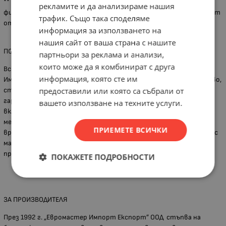
** Вариантите за доставка са до адрес, до офис на куриерска
рекламите и да анализираме нашия
фирма или от наш офис в Хасково. Всички наши клиенти ползват
трафик. Също така споделяме
отстъпки за куриерските услуги на Спиди и Еконт.
информация за използването на
нашия сайт от ваша страна с нашите
ПОВЕЧЕ ЗА ГРУПАТА ПРОДУКТИ
партньори за реклама и анализи,
които може да я комбинират с друга
Всички продукти Topmaster Professional, марка на Евромастер
информация, която сте им
Импорт Експорт ООД се характеризират се с отлично качество,
предоставили или която са събрали от
стилен дизайн, надеждност и приемливи цени. Защитени са с
гаранция за дефекти при правилна употреба. Портфолиото
вашето използване на техните услуги.
включва професионални и хоби електрически, пневматични и
механични инструменти и обща железария. Всички знаем, че
ПРИЕМЕТЕ ВСИЧКИ
времето е пари. Ще спестите от тях, избирайки продуктите с
марка Topmaster Professional- разумният избор на
професионалистите.
ПОКАЖЕТЕ ПОДРОБНОСТИ
ЗА ПРОИЗВОДИТЕЛЯ
През 1992 г. „Евромастер Импорт Експорт” ООД стъпва на