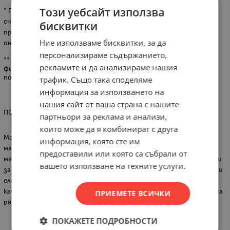
Този уебсайт използва
* При някои артикули са възможни разлики между показаната
снимка и реалния продукт, поради актуализация на дизайна от
бисквитки
производителя или неналичие на каталожна снимка, за което
Ние използваме бисквитки, за да
онлайн магазинът не носи отговорност.
персонализираме съдържанието,
** Вариантите за доставка са до адрес, до офис на куриерска
рекламите и да анализираме нашия
фирма или от наш обект в град Хасково. Всички наши клиенти
ползват отстъпки за куриерските услуги на Спиди и Еконт.
трафик. Също така споделяме
информация за използването на
нашия сайт от ваша страна с нашите
ПОВЕЧЕ ЗА ГРУПАТА ПРОДУКТИ
партньори за реклама и анализи,
които може да я комбинират с друга
Марката Raider на Евромастер Импорт Експорт ООД предлага
информация, която сте им
машини подходящи за строителство, дървообработване,
предоставили или която са събрали от
металообработване, авто и градинска техника, и консумативи
вашето използване на техните услуги.
за тях. Фирмата има лидерска позиция в търговията на ръчни и
електроинструменти в България. Продуктите се отличават с
качество, отговарящо на високи професионални изисквания, на
ПРИЕМЕТЕ ВСИЧКИ
разумна и достъпна цена.
ПОКАЖЕТЕ ПОДРОБНОСТИ