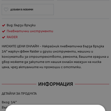
ДОБАВИ В ЛЮБИМИ
Вид: Бързи връзки
Пневматични инструменти
RAIDER
НИСКИТЕ ЦЕНИ ОНЛАЙН - Накрайник пневматична бърза връзка
1/4" маркуч ф8мм Raider и други инструменти, машини и
консумативи за строитрелството, ремонта, вашите градина и
двор можете да закупите от нашия онлайн магазин на ниска
цена, чрез актуалните ни промоции с отстъпки.
ИНФОРМАЦИЯ
ДЕТАЙЛИ ЗА ПРОДУКТА
Вход: 1/4''
Вътрешен диаметър на маркуча: 8 мм