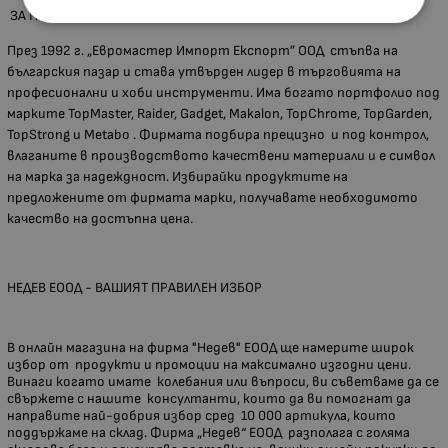
ЗА ПРОИЗВОДИТЕЛЯ
През 1992 г. „Евромастер Импорт Експорт” ООД стъпва на
българския пазар и става утвърден лидер в търговията на
професионални и хоби инструменти. Има богато портфолио под
марките TopMaster, Raider, Gadget, Makalon, TopChrome, TopGarden,
TopStrong и Metabo . Фирмата подбира прецизно и под контрол,
влаганите в производството качествени материали и е символ
на марка за надеждност. Избирайки продуктите на
предложените от фирмата марки, получавате необходимото
качество на достъпна цена.
НЕДЕВ ЕООД - ВАШИЯТ ПРАВИЛЕН ИЗБОР
В онлайн магазина на фирма "Недев" ЕООД ще намерите широк
избор от продукти и промоции на максимално изгодни цени.
Винаги когато имате колебания или въпроси, ви съветваме да се
свържете с нашите консултанти, които да ви помогнат да
направите най-добрия избор сред 10 000 артикула, които
поддържаме на склад. Фирма „Недев“ ЕООД разполага с голяма