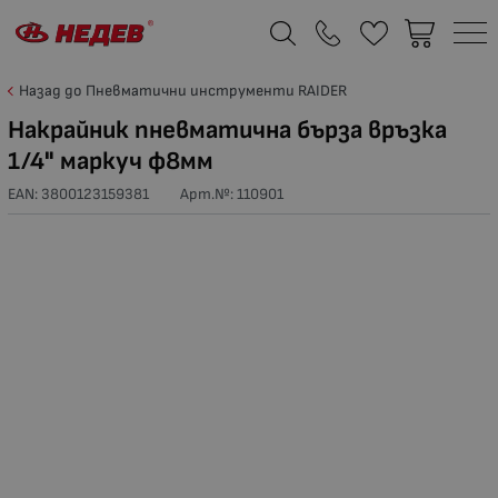
Назад до Пневматични инструменти RAIDER
Накрайник пневматична бърза връзка
1/4" маркуч ф8мм
EAN: 3800123159381
Арт.№:
110901