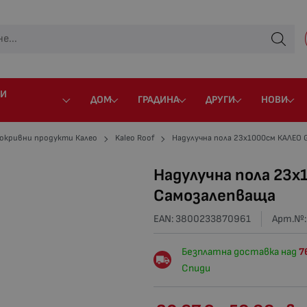
 И
ДОМ
ГРАДИНА
ДРУГИ
НОВИ
окривни продукти Калео
Kaleo Roof
Надулучна пола 23х1000см КАЛЕО
Надулучна пола 23х
Самозалепваща
EAN: 3800233870961
Арт.№
Безплатна доставка над
7
Спиди