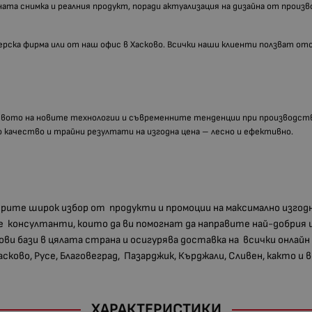
ната снимка и реалния продукт, поради актуализация на дизайна от произв
иерска фирма или от наш офис в Хасково. Всички наши клиенти ползват от
твото на новите технологии и съвременните тенденции при производств
ко качество и трайни резултати на изгодна цена – лесно и ефективно.
мерите широк избор от продукти и промоции на максимално изгод
 консултанти, които да ви помогнат да направите най-добрия 
дови бази в цялата страна и осигурява доставка на всички онлайн
Хасково, Русе, Благовеград, Пазарджик, Кърджали, Сливен, както и
ХАРАКТЕРИСТИКИ