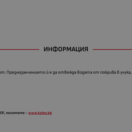
ИНФОРМАЦИЯ
т. Предназанчението й е да отвежда водата от покрива в улука, 
OOF, посетете -
www.kaleo.bg