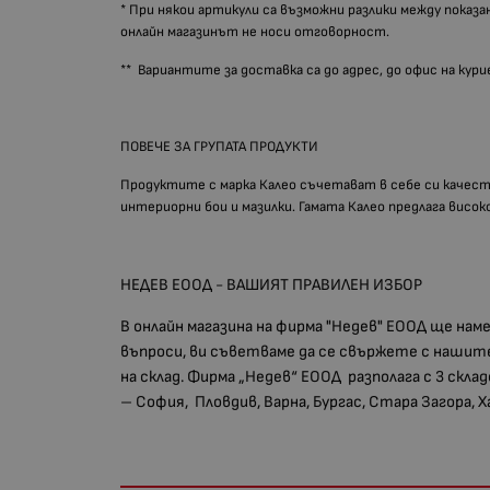
* При някои артикули са възможни разлики между показа
онлайн магазинът не носи отговорност.
** Вариантите за доставка са до адрес, до офис на кур
ПОВЕЧЕ ЗА ГРУПАТА ПРОДУКТИ
Продуктите с марка Калео съчетават в себе си качес
интериорни бои и мазилки. Гамата Калео предлага висо
НЕДЕВ ЕООД - ВАШИЯТ ПРАВИЛЕН ИЗБОР
В онлайн магазина на фирма "Недев" ЕООД ще на
въпроси, ви съветваме да се свържете с нашите
на склад. Фирма „Недев“ ЕООД разполага с 3 скла
– София, Пловдив, Варна, Бургас, Стара Загора, 