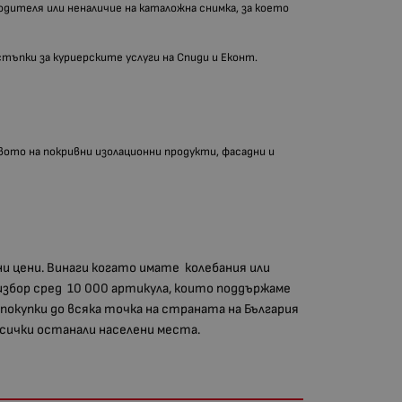
одителя или неналичие на каталожна снимка, за което
стъпки за куриерските услуги на Спиди и Еконт.
ото на покривни изолационни продукти, фасадни и
ни цени. Винаги когато имате колебания или
избор сред 10 000 артикула, които поддържаме
 покупки до всяка точка на страната на България
 всички останали населени места.