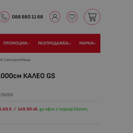
088 660 11 68
ПРОМОЦИИ
РАЗПРОДАЖБА
МАРКИ
 GS Самозалепваща
1000см КАЛЕО GS
:
29205
6.69
€
/
149.99
лв.
до офис с куриер Еконт,