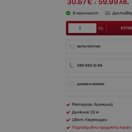
30.67
€
59.99
лв.
/
В наличност
Доставка
КУПИ
бр.
БЪРЗА ПОРЪЧКА
088 660 11 68
ДОБАВИ В ЛЮБИМИ
Материал: Алуминий
Дължина: 10 м
Цвят: Керемиден
Подпокривни продукти Калео