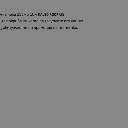
на пола 23см х 10м
GS
KALEO ROOF
и за покрива можете да закупите от нашия
рез актуалните ни промоции с отстъпки.