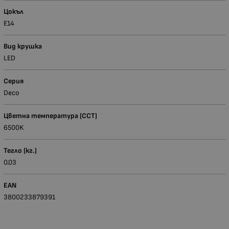
Цокъл
Е14
Вид крушка
LED
Серия
Deco
Цветна температура (CCT)
6500K
Тегло (кг.)
0.03
EAN
3800233879391