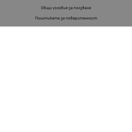
Общи условия за ползване
Политиката за поверителност
Политика за използване на бисквитки
При възникване на спор, свързан с покупка онлайн, можете да
ползвате сайта ОРС
Вашите права
Отказ от сделка
За нас
Блог
Отзиви
Изгодно За Вас
Карта на сайта
Контакти