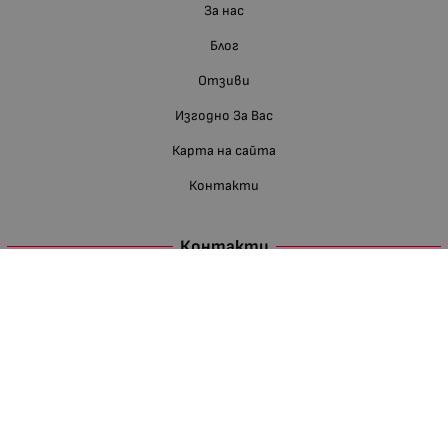
За нас
Блог
Отзиви
Изгодно За Вас
Карта на сайта
Контакти
Контакти
Телефон:
088 660 11 68
Е-мейл:
shop:at:nedevbg.com
Недев ЕООД
BG126005176
гр. Хасково
ГЛАВНА БАЗА И СКЛАД
Източна индустриална зона