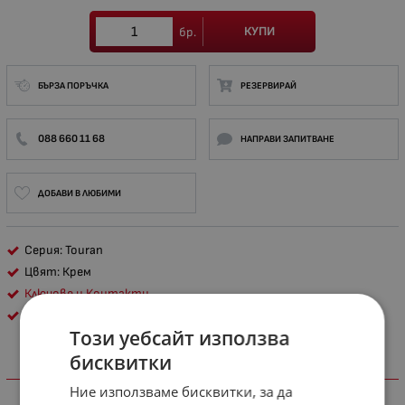
КУПИ
бр.
БЪРЗА ПОРЪЧКА
РЕЗЕРВИРАЙ
088 660 11 68
НАПРАВИ ЗАПИТВАНЕ
ДОБАВИ В ЛЮБИМИ
Серия: Touran
Цвят: Крем
Ключове и Контакти
Nilson
Този уебсайт използва
бисквитки
ХАРАКТЕРИСТИКИ
Ние използваме бисквитки, за да