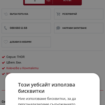
КУПИ
бр.
БЪРЗА ПОРЪЧКА
РЕЗЕРВИРАЙ
088 660 11 68
НАПРАВИ ЗАПИТВАНЕ
ДОБАВИ В ЛЮБИМИ
Серия: THOR
Цвят: Бял
Ключове и Контакти
Nilson
Този уебсайт използва
ХАРАКТЕРИСТИКИ
бисквитки
Ние използваме бисквитки, за да
Серия
персонализираме съдържанието,