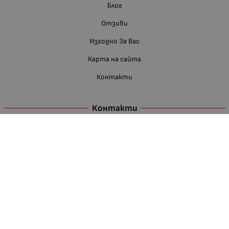
Блог
Отзиви
Изгодно За Вас
Карта на сайта
Контакти
Контакти
Телефон:
088 660 11 68
Е-мейл:
shop:at:nedevbg.com
Недев ЕООД
BG126005176
гр. Хасково
ГЛАВНА БАЗА И СКЛАД
Източна индустриална зона