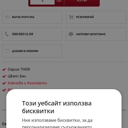
КУПИ
бр.
БЪРЗА ПОРЪЧКА
РЕЗЕРВИРАЙ
088 660 11 68
НАПРАВИ ЗАПИТВАНЕ
ДОБАВИ В ЛЮБИМИ
Серия: THOR
Цвят: Бял
Ключове и Контакти
Nilson
Този уебсайт използва
ХАРАКТЕРИСТИКИ
бисквитки
Ние използваме бисквитки, за да
Серия
персонализираме съдържанието,