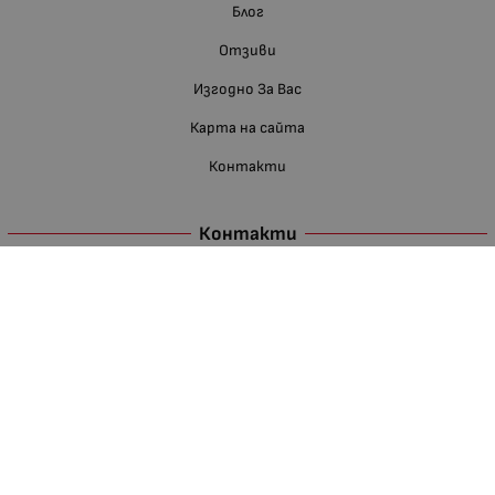
Блог
Отзиви
Изгодно За Вас
Карта на сайта
Контакти
Контакти
Телефон:
088 660 11 68
Е-мейл:
shop:at:nedevbg.com
Недев ЕООД
BG126005176
гр. Хасково
ГЛАВНА БАЗА И СКЛАД
Източна индустриална зона