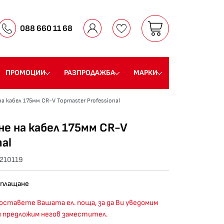
088 660 11 68
ПРОМОЦИИ
РАЗПРОДАЖБА
МАРКИ
 кабел 175мм CR-V Topmaster Professional​
е на кабел 175мм CR-V
al​
210119
 плащане
оставете Вашата ел. поща, за да Ви уведомим
и предложим негов заместител.