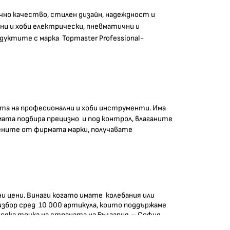
чно качество, стилен дизайн, надеждност и
ни и хоби електрически, пневматични и
дуктите с марка Topmaster Professional-
ята на професионални и хоби инструменти. Има
ирмата подбира прецизно и под контрол, влаганите
жените от фирмата марки, получавате
ни цени. Винаги когато имате колебания или
избор сред 10 000 артикула, които поддържаме
 всяка точка на страната на България – София,
станали населени места.