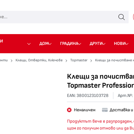
 И
ДОМ
ГРАДИНА
ДРУГИ
НОВИ
енти
Клещи, Отвертки, Ключове
Topmaster
Клещи за почистване на
Клещи за почистван
Topmaster Profession
EAN: 3800123103728
Арт.№:
Неналичен
Доставка и
Продуктът вече е разпродаден, 
щом го получим отново или да В