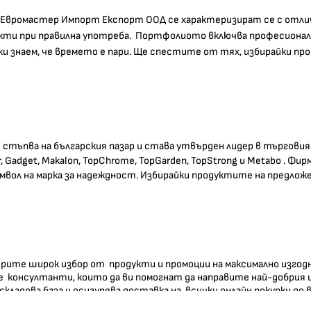
 на Евромастер Импорт Експорт ООД се характеризират се с отли
фекти при правилна употреба. Портфолиото включва професионал
и знаем, че времето е пари. Ще спестите от тях, избирайки про
стъпва на българския пазар и става утвърден лидер в търгови
 Gadget, Makalon, TopChrome, TopGarden, TopStrong и Metabo . Ф
мвол на марка за надеждност. Избирайки продуктите на предло
мерите широк избор от продукти и промоции на максимално изгод
 консултанти, които да ви помогнат да направите най-добрия 
 складова база и осигурява доставка на всички онлайн покупки до
усе, Благоевград, Пазарджик, Кърджали, Сливен, както и всички о