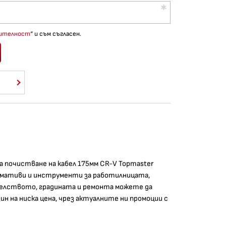
рителност
“ и съм съгласен.
почистване на кабел 175мм CR-V Topmaster
онсумативи и инструменти за работилницата,
телството, градината и ремонта можете да
ин на ниска цена, чрез актуалните ни промоции с