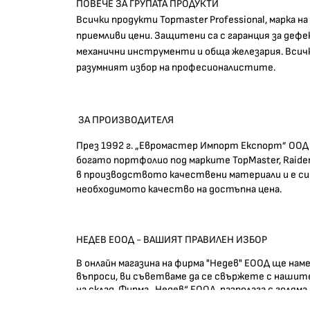
ПОВЕЧЕ ЗА ГРУПАТА ПРОДУКТИ
Всички продукти Topmaster Professional, марка
приемливи цени. Защитени са с гаранция за де
механични инструменти и обща железария. Всичк
разумният избор на професионалистите.
ЗА ПРОИЗВОДИТЕЛЯ
През 1992 г. „Евромастер Импорт Експорт” ООД 
богато портфолио под марките TopMaster, Raider,
в производството качествени материали и е си
необходимото качество на достъпна цена.
НЕДЕВ ЕООД - ВАШИЯТ ПРАВИЛЕН ИЗБОР
В онлайн магазина на фирма "Недев" ЕООД ще на
въпроси, ви съветваме да се свържете с нашите
на склад. Фирма „Недев“ ЕООД разполага с голяма
Пловдив, Варна, Бургас, Стара Загора, Хасково, Р