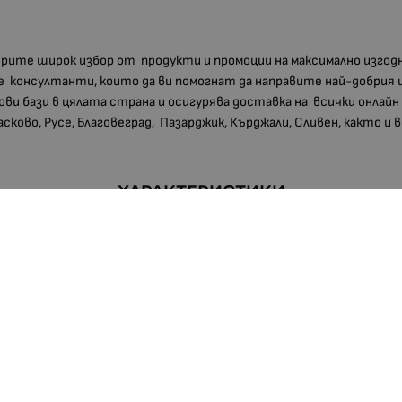
мерите широк избор от продукти и промоции на максимално изгод
 консултанти, които да ви помогнат да направите най-добрия 
дови бази в цялата страна и осигурява доставка на всички онлайн
Хасково, Русе, Благовеград, Пазарджик, Кърджали, Сливен, както и
ХАРАКТЕРИСТИКИ
5202650131935