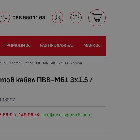
088 660 11 68
ПРОМОЦИИ
РАЗПРОДАЖБА
МАРКИ
нен мостов кабел ПВВ-МБ1 3х1.5 / 100 метра
ов кабел ПВВ-МБ1 3х1.5 /
103007
6.69
€
/
149.99
лв.
до офис с куриер Еконт,