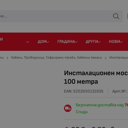
 И
ДОМ
ГРАДИНА
ДРУГИ
НОВИ
ли
Кабели, Проводници, Гофрирани тръби, Кабелни канали
Инсталацио
Инсталационен мост
100 метра
EAN: 5202650131935
Арт.№:
Безплатна доставка над
7
Спиди