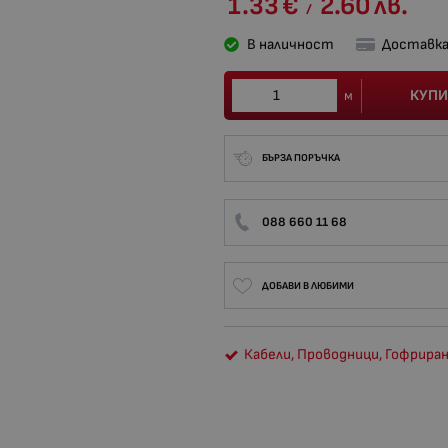
1.33
€
2.60
лв.
/
В наличност
Доставка
КУПИ
м
БЪРЗА ПОРЪЧКА
088 660 11 68
ДОБАВИ В ЛЮБИМИ
Кабели, Проводници, Гофриран