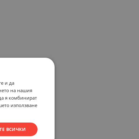
е и да
нето на нашия
 да я комбинират
ашето използване
ТЕ ВСИЧКИ