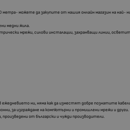
 метра- можете да закупите от нашия онлайн магазин на най- ни
ени медни жила.
трически мрежи, силови инсталации, захранващи линии, осветит
 ежедневието ни, няма как да изместят добре познатите кабели-
онни, за изграждане на компютърни и промишлени мрежи и други.
и, произведени от български и чужди производители.