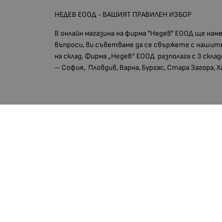
НЕДЕВ ЕООД - ВАШИЯТ ПРАВИЛЕН ИЗБОР
В онлайн магазина на фирма "Недев" ЕООД ще на
въпроси, ви съветваме да се свържете с нашите
на склад. Фирма „Недев“ ЕООД разполага с 3 скла
– София, Пловдив, Варна, Бургас, Стара Загора, 
EAN