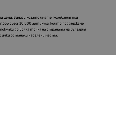
ни цени. Винаги когато имате колебания или
избор сред 10 000 артикула, които поддържаме
 покупки до всяка точка на страната на България
 всички останали населени места.