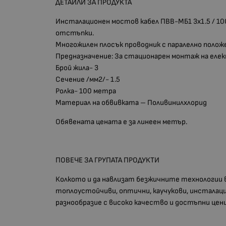
ДЕТАЙЛИ ЗА ПРОДУКТА
Инсталационен мостов кабел ПВВ-МБ1 3х1.5 / 100
отстъпки.
Многожилен плосък проводник с паралелно полож
Предназначение: За стационарен монтаж на елек
Брой жила- 3
Сечение /мм2/- 1.5
Ролка- 100 метра
Материал на обвивката – Поливинилхлорид
Обявената цената е за линеен метър.
ПОВЕЧЕ ЗА ГРУПАТА ПРОДУКТИ
Колкото и да навлизат безжичните технологии в
топлоустойчиви, оптични, каучукови, инсталаци
разнообразие с високо качество и достъпни цен