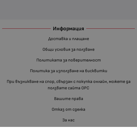
Информация
Доставка и плащане
Общи условия за ползване
Политиката за поверителност
Политика за използване на бисквитки
При възникване на спор, свързан с покупка онлайн, можете да
ползвате сайта ОРС
Вашите права
Отказ от сделка
За нас
Блог