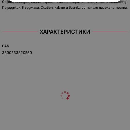
София, Пловдив, Варна, Бургас, Стара Загора, Хасково, Русе, Благовеград,
Пазарджик, Кърджали, Сливен, както и всички останали населени места.
ХАРАКТЕРИСТИКИ
EAN
3800233820560