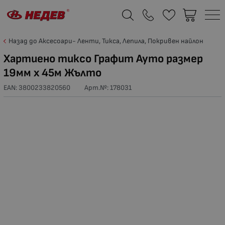
Назад до Аксесоари- Ленти, Тикса, Лепила, Покривен найлон
Хартиено тиксо Графит Ауто размер
19мм х 45м Жълто
EAN: 3800233820560
Арт.№:
178031