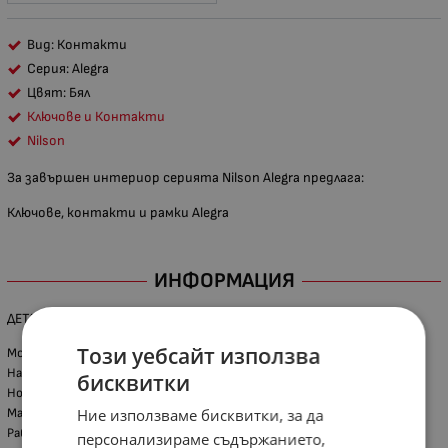
Вид: Контакти
Серия: Alegra
Цвят: Бял
Ключове и Контакти
Nilson
За завършен интериор серията Nilson Alegra предлага:
Ключове, контакти и рамки Alegra
ИНФОРМАЦИЯ
ДЕТАЙЛИ ЗА ПРОДУКТА
Този уебсайт използва
Монтаж: единична конзола
Напрежение: 250V
бисквитки
Номинален ток: 16А
Ние използваме бисквитки, за да
Максимална мощност: 3500W
Работна честота: 50Hz
персонализираме съдържанието,