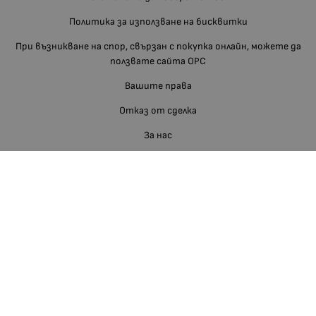
Политика за използване на бисквитки
При възникване на спор, свързан с покупка онлайн, можете да
ползвате сайта ОРС
Вашите права
Отказ от сделка
За нас
Блог
Отзиви
Изгодно За Вас
Карта на сайта
Контакти
Контакти