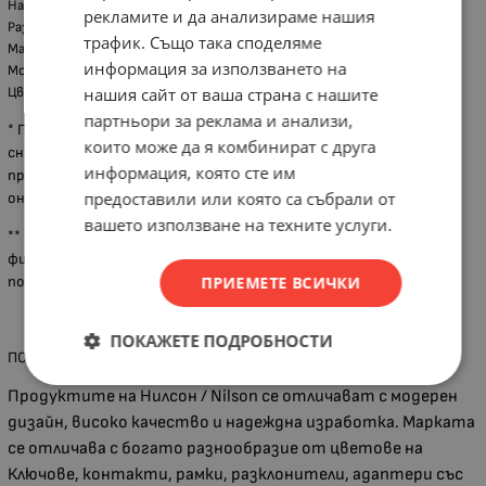
Начин на свързване: Винтове
рекламите и да анализираме нашия
Размери /външен панел/: ALEGRA 88/88mm
трафик. Също така споделяме
Марка: NILSON
информация за използването на
Модел: серия ALEGRA
нашия сайт от ваша страна с нашите
Цвят: Бял
партньори за реклама и анализи,
* При някои артикули са възможни разлики между показаната
които може да я комбинират с друга
снимка и реалния продукт, поради актуализация на дизайна от
информация, която сте им
производителя или неналичие на каталожна снимка, за което
предоставили или която са събрали от
онлайн магазинът не носи отговорност.
вашето използване на техните услуги.
** Вариантите за доставка са до адрес, до офис на куриерска
фирма или от наш офис в град Хасково. Всички наши клиенти
ПРИЕМЕТЕ ВСИЧКИ
ползват отстъпки за куриерските услуги на Спиди и Еконт.
ПОКАЖЕТЕ ПОДРОБНОСТИ
ПОВЕЧЕ ЗА ГРУПАТА ПРОДУКТИ
Продуктите на Нилсон / Nilson се отличават с модерен
дизайн, високо качество и надеждна изработка. Марката
се отличава с богато разнообразие от цветове на
Ключове, контакти, рамки, разклонители, адаптери със