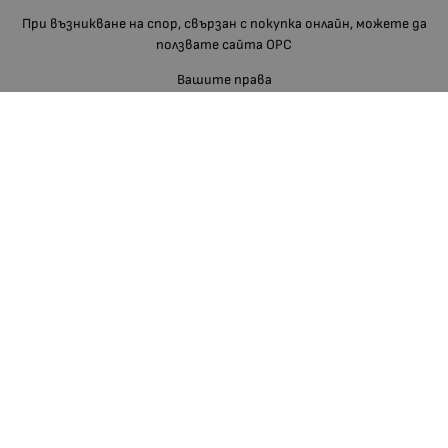
При възникване на спор, свързан с покупка онлайн, можете да
ползвате сайта ОРС
Вашите права
Отказ от сделка
За нас
Блог
Отзиви
Изгодно За Вас
Карта на сайта
Контакти
Контакти
Телефон:
088 660 11 68