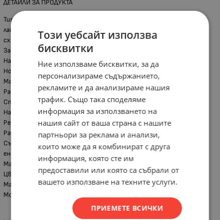
ДЕТАЙЛИ ЗА ПРОДУКТА
Тип: димер – регулиране на лампи с нажежаема жичка, халогенни
лампи на 12V и 220V и димируеми LED крушки, възможност ключ
Този уебсайт използва
сх.1 да се замени с димер без да се добавят кабели.
бисквитки
Защита от късо съединение
Напрежение: 230V
Ние използваме бисквитки, за да
Номинален ток: 10А
персонализираме съдържанието,
Максимална мощност: 600W
рекламите и да анализираме нашия
Работна честота: 50Hz
трафик. Също така споделяме
Степен на защита: IP20
информация за използването на
Начин на свързване: Винтове
нашия сайт от ваша страна с нашите
Режим на работа: задържащ
Размери /външен панел/: THOR 85/85mm
партньори за реклама и анализи,
Със светлинна индикация, несъвместимо за управление на
които може да я комбинират с друга
енергоспестяващи и LED крушки
информация, която сте им
Материал: пластмаса
предоставили или която са събрали от
Цвят: Бял
вашето използване на техните услуги.
Марка:NILSON
Модел: серия THOR
ПРИЕМЕТЕ ВСИЧКИ