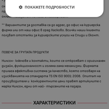
* При някои артикули са възможни разлики между показаната
снимка и реалния продукт, поради актуализация на дизайна от
ПОКАЖЕТЕ ПОДРОБНОСТИ
производителя или неналичие на каталожна снимка, за което
онлайн магазинът не носи отговорност.
** Вариантите за доставка са до адрес, до офис на куриерска
фирма или от наш офис в град Хасково. Всички наши клиенти
ползват отстъпки за куриерските услуги на Спиди и Еконт.
ПОВЕЧЕ ЗА ГРУПАТА ПРОДУКТИ
Нилсон- ключове и контакти, които се открояват с оригинален
дизайн, функционалност и голяма гама механизми. Фирмата
прилага ефективна система за качество, която отговаря на
изискванията на стандарта TS EN ISO 9001: 2008. Опитът на
производителя и конкурентните цени правят артикулите с
марка Нилсон, едни от най- търсените на пазара.
ХАРАКТЕРИСТИКИ