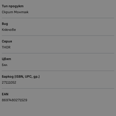
Тип продукт
Скрит Монтаж
Вид
Ключове
Серия
THOR
Цвят
Бял
Баркод (ISBN, UPC, др.)
27111052
EAN
8697480271529