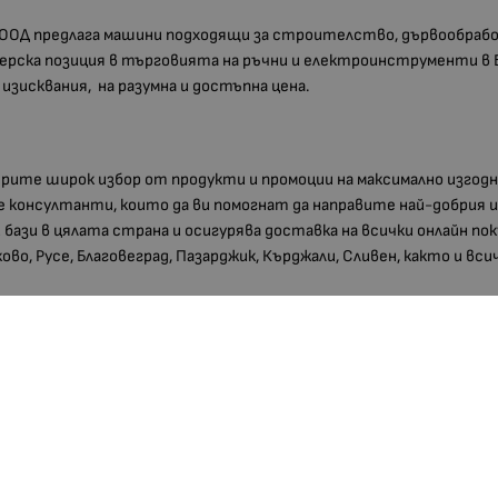
ООД предлага машини подходящи за строителство, дървообрабо
идерска позиция в търговията на ръчни и електроинструменти в
зисквания, на разумна и достъпна цена.
ерите широк избор от продукти и промоции на максимално изгодн
 консултанти, които да ви помогнат да направите най-добрия и
и бази в цялата страна и осигурява доставка на всички онлайн по
ково, Русе, Благовеград, Пазарджик, Кърджали, Сливен, както и в
ХАРАКТЕРИСТИКИ
3800972002272