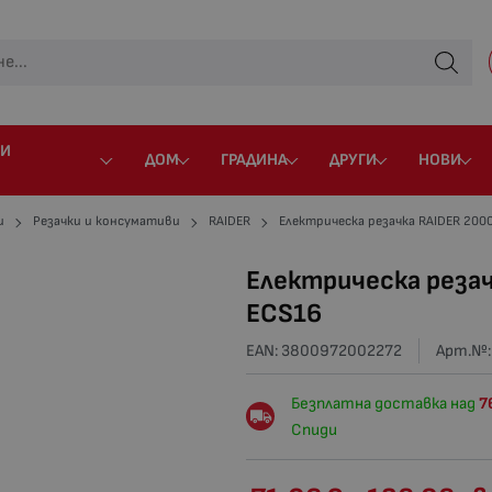
 И
ДОМ
ГРАДИНА
ДРУГИ
НОВИ
и
Резачки и консумативи
RAIDER
Електрическа резачка RAIDER 20
Електрическа реза
ECS16
EAN: 3800972002272
Арт.№
Безплатна доставка над
7
Спиди