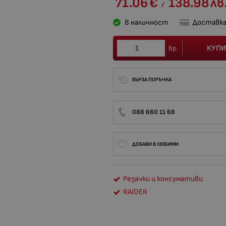
71.06
€
138.98
лв
/
В наличност
Доставка
КУПИ
бр.
БЪРЗА ПОРЪЧКА
088 660 11 68
ДОБАВИ В ЛЮБИМИ
Резачки и консумативи
RAIDER