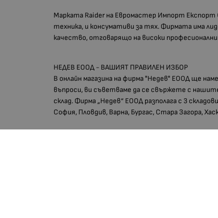
Марката Raider на Евромастер Импорт Експорт 
техника, и консумативи за тях. Фирмата има л
качество, отговарящо на високи професионални и
НЕДЕВ ЕООД - ВАШИЯТ ПРАВИЛЕН ИЗБОР
В онлайн магазина на фирма "Недев" ЕООД ще нам
въпроси, ви съветваме да се свържете с нашите
склад. Фирма „Недев“ ЕООД разполага с 3 складов
София, Пловдив, Варна, Бургас, Стара Загора, Хас
EAN