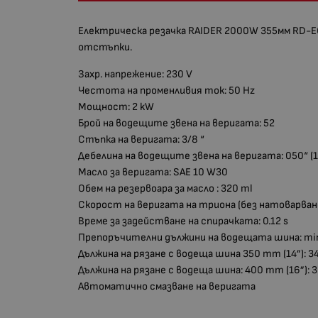
Електрическа резачка RAIDER 2000W 355мм RD-EC
отстъпки.
Захр. напрежение: 230 V
Честота на променливия ток: 50 Hz
Мощност: 2 kW
Брой на водещите звена на веригата: 52
Стъпка на веригата: 3/8 “
Дебелина на водещите звена на веригата: 050“ (
Масло за веригата: SAE 10 W30
Обем на резервоара за масло : 320 ml
Скорост на веригата на триона (без натоварване
Време за задействане на спирачката: 0.12 s
Препоръчителни дължини на водещата шина: min -
Дължина на рязане с водеща шина 350 mm (14”): 
Дължина на рязане с водеща шина: 400 mm (16”):
Автоматично смазване на веригата