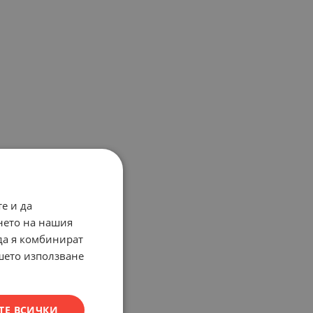
е и да
нето на нашия
 да я комбинират
ашето използване
ТЕ ВСИЧКИ