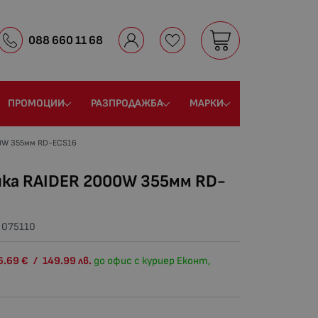
088 660 11 68
ПРОМОЦИИ
РАЗПРОДАЖБА
МАРКИ
00W 355мм RD-ECS16
чка RAIDER 2000W 355мм RD-
:
075110
6.69
€
/
149.99
лв.
до офис с куриер Еконт,