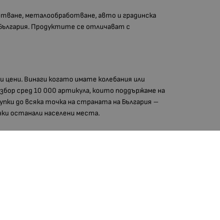
тване, металообработване, авто и градинска
 България. Продуктите се отличават с
и цени. Винаги когато имате колебания или
збор сред 10 000 артикула, които поддържаме на
купки до всяка точка на страната на България –
сички останали населени места.