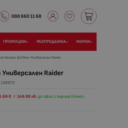
088 660 11 68
ПРОМОЦИИ
РАЗПРОДАЖБА
МАРКИ
иск Велкро ф125мм Универсален Raider
 Универсален Raider
:
139972
6.69
€
/
149.99
лв.
до офис с куриер Еконт,