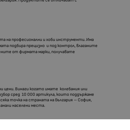
 България. Продуктите се отличават с
ята на професионални и хоби инструменти. Има
ирмата подбира прецизно и под контрол, влаганите
жените от фирмата марки, получавате
ни цени. Винаги когато имате колебания или
избор сред 10 000 артикула, които поддържаме
 всяка точка на страната на България – София,
станали населени места.