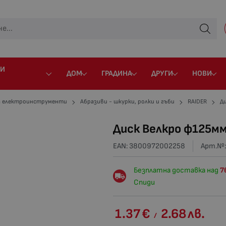
 И
ДОМ
ГРАДИНА
ДРУГИ
НОВИ
а електроинструменти
Абразиви - шкурки, ролки и гъби
RAIDER
Д
Диск Велкро ф125мм
EAN: 3800972002258
Арт.№
Безплатна доставка над
7
Спиди
1.37
€
2.68
лв.
/