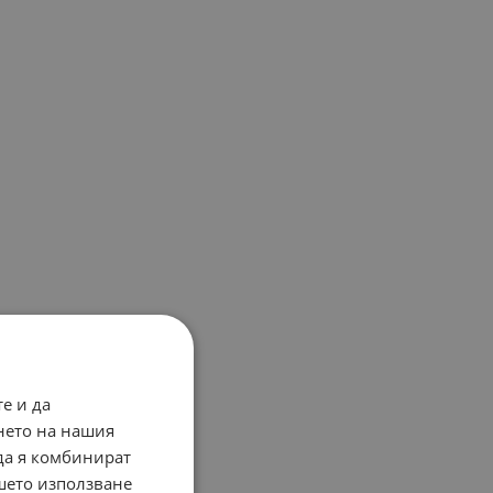
е и да
нето на нашия
 да я комбинират
ашето използване