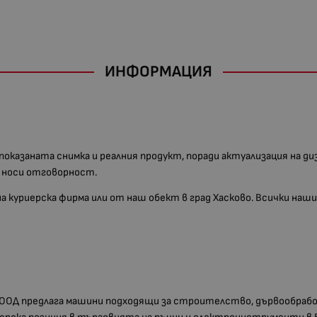
ИНФОРМАЦИЯ
 показаната снимка и реалния продукт, поради актуализация на д
е носи отговорност.
 на куриерска фирма или от наш обект в град Хасково. Всички н
ООД предлага машини подходящи за строителство, дървообрабо