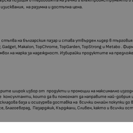
идерска позиция в търговията на ръчни и електроинструменти в
зисквания, на разумна и достъпна цена.
стъпва на българския пазар и става утвърден лидер в търгови
 Gadget, Makalon, TopChrome, TopGarden, TopStrong и Metabo . Ф
мвол на марка за надеждност. Избирайки продуктите на предло
мерите широк избор от продукти и промоции на максимално изгод
 консултанти, които да ви помогнат да направите най-добрия 
 складова база и осигурява доставка на всички онлайн покупки до
усе, Благоевград, Пазарджик, Кърджали, Сливен, както и всички о
ХАРАКТЕРИСТИКИ