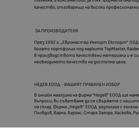
техника, и консумативи за тях. Фирмата има л
качество, отговарящо на високи професионални и
ЗА ПРОИЗВОДИТЕЛЯ
През 1992 г. „Евромастер Импорт Експорт” ООД 
богато портфолио под марките TopMaster, Raider,
в производството качествени материали и е си
необходимото качество на достъпна цена.
НЕДЕВ ЕООД - ВАШИЯТ ПРАВИЛЕН ИЗБОР
В онлайн магазина на фирма "Недев" ЕООД ще на
въпроси, ви съветваме да се свържете с нашите
на склад. Фирма „Недев“ ЕООД разполага с голяма
Пловдив, Варна, Бургас, Стара Загора, Хасково, Р