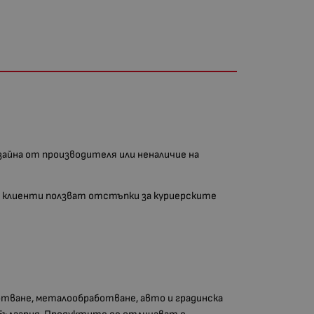
изайна от производителя или неналичие на
аши клиенти ползват отстъпки за куриерските
тване, металообработване, авто и градинска