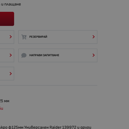
 и плащане
РЕЗЕРВИРАЙ
НАПРАВИ ЗАПИТВАНЕ
25 мм
би
ро ф125мм Универсален Raider 139972 и други