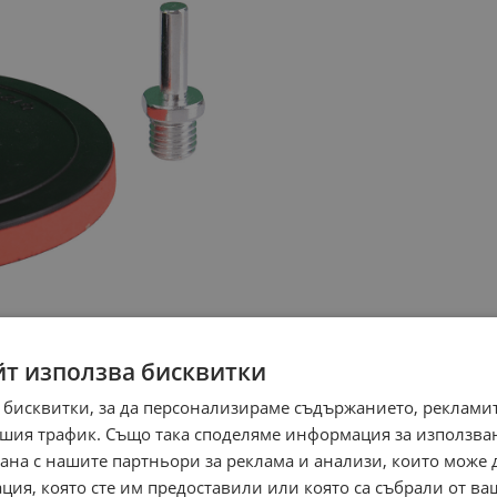
йт използва бисквитки
 бисквитки, за да персонализираме съдържанието, рекламит
шия трафик. Също така споделяме информация за използва
рана с нашите партньори за реклама и анализи, които може
ция, която сте им предоставили или която са събрали от в